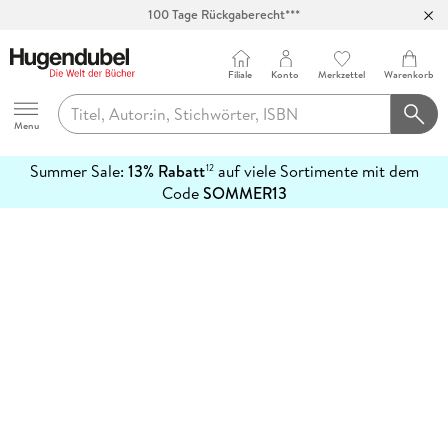
100 Tage Rückgaberecht***
Abholung in über 100 Filialen
Filiale
Konto
Merkzettel
Warenkorb
Hugendubel
Menu
Summer Sale:
13% Rabatt
auf viele Sortimente mit dem
12
mehr
Code
SOMMER13
erfahren