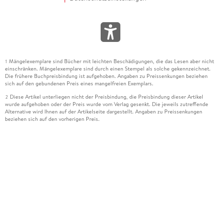
Mängelexemplare sind Bücher mit leichten Beschädigungen, die das Lesen aber nicht
1
einschränken. Mängelexemplare sind durch einen Stempel als solche gekennzeichnet.
Die frühere Buchpreisbindung ist aufgehoben. Angaben zu Preissenkungen beziehen
sich auf den gebundenen Preis eines mangelfreien Exemplars.
Diese Artikel unterliegen nicht der Preisbindung, die Preisbindung dieser Artikel
2
wurde aufgehoben oder der Preis wurde vom Verlag gesenkt. Die jeweils zutreffende
Alternative wird Ihnen auf der Artikelseite dargestellt. Angaben zu Preissenkungen
beziehen sich auf den vorherigen Preis.
Durch Öffnen der Leseprobe willigen Sie ein, dass Daten an den Anbieter der
3
Leseprobe übermittelt werden.
Der gebundene Preis dieses Artikels wird nach Ablauf des auf der Artikelseite
4
dargestellten Datums vom Verlag angehoben.
Der Preisvergleich bezieht sich auf die unverbindliche Preisempfehlung (UVP) des
5
Herstellers.
Der gebundene Preis dieses Artikels wurde vom Verlag gesenkt. Angaben zu
6
Preissenkungen beziehen sich auf den vorherigen Preis.
Die Preisbindung dieses Artikels wurde aufgehoben. Angaben zu Preissenkungen
7