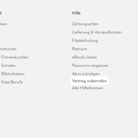
l
Hilfe
hmen
Zahlungsarten
Lieferung & Versandkosten
Filialabholung
mationen
Retoure
ür Firmenkunden
eBooks laden
r Schulen
Passwort vergessen
r Bibliotheken
Abos kündigen
Vertrag widerrufen
r freie Berufe
Alle Hilfethemen