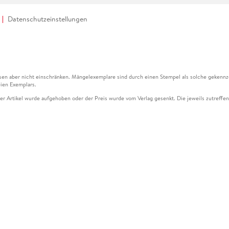
Datenschutzeinstellungen
en aber nicht einschränken. Mängelexemplare sind durch einen Stempel als solche gekennz
ien Exemplars.
ser Artikel wurde aufgehoben oder der Preis wurde vom Verlag gesenkt. Die jeweils zutreffend
ter der Leseprobe übermittelt werden.
kelseite dargestellten Datums vom Verlag angehoben.
g (UVP) des Herstellers.
n zu Preissenkungen beziehen sich auf den vorherigen Preis.
senkungen beziehen sich auf den letzten gebundenen Preis.
kelseite dargestellten Datums vom Verlag angehoben.
n den Gutschein ausschließlich online einlösen unter www.hugendubel.de. Keine Bestellung z
und eBooks) sowie für preisgebundene Kalender, tolino shine (4016621130466), tolino selec
cht möglich. Ein Weiterverkauf und der Handel des Gutscheincodes sind nicht gestattet.