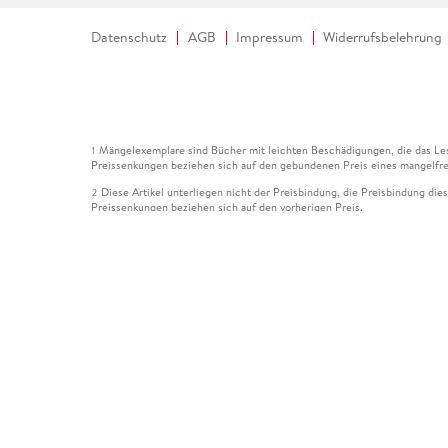
Datenschutz
AGB
Impressum
Widerrufsbelehrung
Mängelexemplare sind Bücher mit leichten Beschädigungen, die das Les
1
Preissenkungen beziehen sich auf den gebundenen Preis eines mangelfre
Diese Artikel unterliegen nicht der Preisbindung, die Preisbindung die
2
Preissenkungen beziehen sich auf den vorherigen Preis.
Durch Öffnen der Leseprobe willigen Sie ein, dass Daten an den Anbie
3
Der gebundene Preis dieses Artikels wird nach Ablauf des auf der Arti
4
Der Preisvergleich bezieht sich auf die unverbindliche Preisempfehlun
5
Der gebundene Preis dieses Artikels wurde vom Verlag gesenkt. Angabe
6
Die Preisbindung dieses Artikels wurde aufgehoben. Angaben zu Preis
7
Der gebundene Preis dieses Artikels wird nach Ablauf des auf der Arti
8
Ihr Gutschein SOMMER13 gilt bis einschließlich 10.08.2026. Sie könne
12
gültig für gesetzlich preisgebundene Artikel (deutschsprachige Bücher 
Gutscheinen und Geschenkkarten kombinierbar. Eine Barauszahlung ist ni