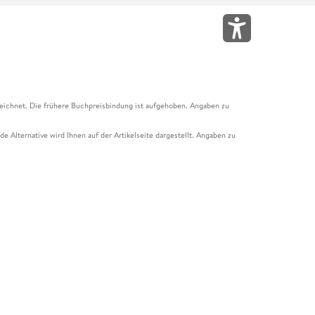
eichnet. Die frühere Buchpreisbindung ist aufgehoben. Angaben zu
e Alternative wird Ihnen auf der Artikelseite dargestellt. Angaben zu
ur Abholung mit Zahlung in der Filiale möglich. Der Gutschein ist nicht
t und das Hugendubel Hörbuch Abo. Der Gutschein ist nicht mit anderen