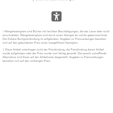
Mängelexemplare sind Bücher mit leichten Beschädigungen, die das Lesen aber nicht
1
einschränken. Mängelexemplare sind durch einen Stempel als solche gekennzeichnet.
Die frühere Buchpreisbindung ist aufgehoben. Angaben zu Preissenkungen beziehen
sich auf den gebundenen Preis eines mangelfreien Exemplars.
Diese Artikel unterliegen nicht der Preisbindung, die Preisbindung dieser Artikel
2
wurde aufgehoben oder der Preis wurde vom Verlag gesenkt. Die jeweils zutreffende
Alternative wird Ihnen auf der Artikelseite dargestellt. Angaben zu Preissenkungen
beziehen sich auf den vorherigen Preis.
Durch Öffnen der Leseprobe willigen Sie ein, dass Daten an den Anbieter der
3
Leseprobe übermittelt werden.
Der gebundene Preis dieses Artikels wird nach Ablauf des auf der Artikelseite
4
dargestellten Datums vom Verlag angehoben.
Der Preisvergleich bezieht sich auf die unverbindliche Preisempfehlung (UVP) des
5
Herstellers.
Der gebundene Preis dieses Artikels wurde vom Verlag gesenkt. Angaben zu
6
Preissenkungen beziehen sich auf den vorherigen Preis.
Die Preisbindung dieses Artikels wurde aufgehoben. Angaben zu Preissenkungen
7