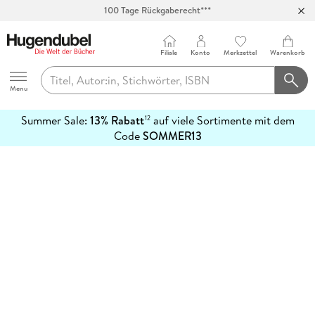
100 Tage Rückgaberecht***
Abholung in über 100 Filialen
Filiale
Konto
Merkzettel
Warenkorb
Hugendubel
Menu
Summer Sale:
13% Rabatt
auf viele Sortimente mit dem
12
mehr
Code
SOMMER13
erfahren