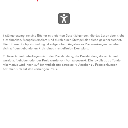
Mängelexemplare sind Bücher mit leichten Beschädigungen, die das Lesen aber nicht
1
einschränken. Mängelexemplare sind durch einen Stempel als solche gekennzeichnet.
Die frühere Buchpreisbindung ist aufgehoben. Angaben zu Preissenkungen beziehen
sich auf den gebundenen Preis eines mangelfreien Exemplars.
Diese Artikel unterliegen nicht der Preisbindung, die Preisbindung dieser Artikel
2
wurde aufgehoben oder der Preis wurde vom Verlag gesenkt. Die jeweils zutreffende
Alternative wird Ihnen auf der Artikelseite dargestellt. Angaben zu Preissenkungen
beziehen sich auf den vorherigen Preis.
Durch Öffnen der Leseprobe willigen Sie ein, dass Daten an den Anbieter der
3
Leseprobe übermittelt werden.
Der gebundene Preis dieses Artikels wird nach Ablauf des auf der Artikelseite
4
dargestellten Datums vom Verlag angehoben.
Der Preisvergleich bezieht sich auf die unverbindliche Preisempfehlung (UVP) des
5
Herstellers.
Der gebundene Preis dieses Artikels wurde vom Verlag gesenkt. Angaben zu
6
Preissenkungen beziehen sich auf den vorherigen Preis.
Die Preisbindung dieses Artikels wurde aufgehoben. Angaben zu Preissenkungen
7