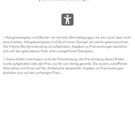
Mängelexemplare sind Bücher mit leichten Beschädigungen, die das Lesen aber nicht
1
einschränken. Mängelexemplare sind durch einen Stempel als solche gekennzeichnet.
Die frühere Buchpreisbindung ist aufgehoben. Angaben zu Preissenkungen beziehen
sich auf den gebundenen Preis eines mangelfreien Exemplars.
Diese Artikel unterliegen nicht der Preisbindung, die Preisbindung dieser Artikel
2
wurde aufgehoben oder der Preis wurde vom Verlag gesenkt. Die jeweils zutreffende
Alternative wird Ihnen auf der Artikelseite dargestellt. Angaben zu Preissenkungen
beziehen sich auf den vorherigen Preis.
Durch Öffnen der Leseprobe willigen Sie ein, dass Daten an den Anbieter der
3
Leseprobe übermittelt werden.
Der gebundene Preis dieses Artikels wird nach Ablauf des auf der Artikelseite
4
dargestellten Datums vom Verlag angehoben.
Der Preisvergleich bezieht sich auf die unverbindliche Preisempfehlung (UVP) des
5
Herstellers.
Der gebundene Preis dieses Artikels wurde vom Verlag gesenkt. Angaben zu
6
Preissenkungen beziehen sich auf den vorherigen Preis.
Die Preisbindung dieses Artikels wurde aufgehoben. Angaben zu Preissenkungen
7