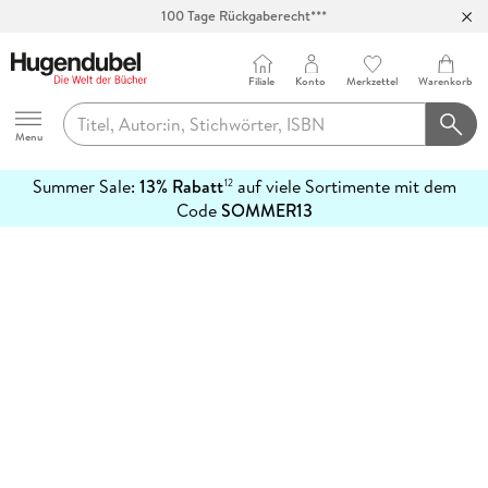
100 Tage Rückgaberecht***
Abholung in über 100 Filialen
Filiale
Konto
Merkzettel
Warenkorb
Hugendubel
Menu
Summer Sale:
13% Rabatt
auf viele Sortimente mit dem
12
mehr
Code
SOMMER13
erfahren