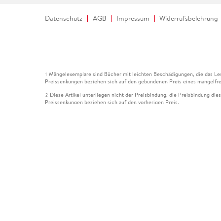
Datenschutz
AGB
Impressum
Widerrufsbelehrung
Mängelexemplare sind Bücher mit leichten Beschädigungen, die das Les
1
Preissenkungen beziehen sich auf den gebundenen Preis eines mangelfre
Diese Artikel unterliegen nicht der Preisbindung, die Preisbindung die
2
Preissenkungen beziehen sich auf den vorherigen Preis.
Durch Öffnen der Leseprobe willigen Sie ein, dass Daten an den Anbie
3
Der gebundene Preis dieses Artikels wird nach Ablauf des auf der Arti
4
Der Preisvergleich bezieht sich auf die unverbindliche Preisempfehlun
5
Der gebundene Preis dieses Artikels wurde vom Verlag gesenkt. Angabe
6
Die Preisbindung dieses Artikels wurde aufgehoben. Angaben zu Preis
7
Der gebundene Preis dieses Artikels wird nach Ablauf des auf der Arti
8
Ihr Gutschein SOMMER13 gilt bis einschließlich 10.08.2026. Sie könne
12
gültig für gesetzlich preisgebundene Artikel (deutschsprachige Bücher 
Gutscheinen und Geschenkkarten kombinierbar. Eine Barauszahlung ist ni