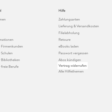
l
Hilfe
hmen
Zahlungsarten
Lieferung & Versandkosten
Filialabholung
mationen
Retoure
ür Firmenkunden
eBooks laden
r Schulen
Passwort vergessen
r Bibliotheken
Abos kündigen
Vertrag widerrufen
r freie Berufe
Alle Hilfethemen