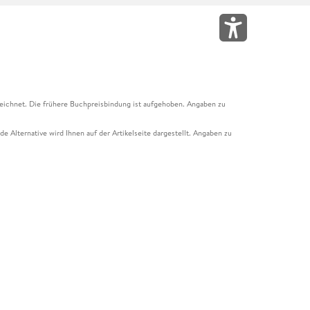
eichnet. Die frühere Buchpreisbindung ist aufgehoben. Angaben zu
e Alternative wird Ihnen auf der Artikelseite dargestellt. Angaben zu
ur Abholung mit Zahlung in der Filiale möglich. Der Gutschein ist nicht
t und das Hugendubel Hörbuch Abo. Der Gutschein ist nicht mit anderen