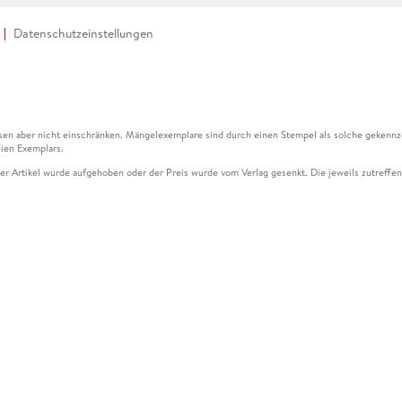
Datenschutzeinstellungen
en aber nicht einschränken. Mängelexemplare sind durch einen Stempel als solche gekennz
ien Exemplars.
ser Artikel wurde aufgehoben oder der Preis wurde vom Verlag gesenkt. Die jeweils zutreffend
ter der Leseprobe übermittelt werden.
kelseite dargestellten Datums vom Verlag angehoben.
g (UVP) des Herstellers.
n zu Preissenkungen beziehen sich auf den vorherigen Preis.
senkungen beziehen sich auf den letzten gebundenen Preis.
kelseite dargestellten Datums vom Verlag angehoben.
n den Gutschein ausschließlich online einlösen unter www.hugendubel.de. Keine Bestellung z
und eBooks) sowie für preisgebundene Kalender, tolino shine (4016621130466), tolino selec
cht möglich. Ein Weiterverkauf und der Handel des Gutscheincodes sind nicht gestattet.