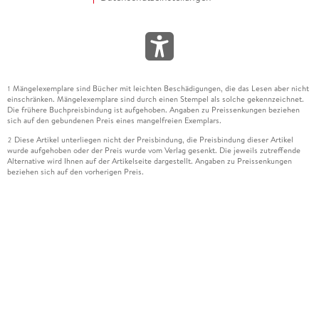
Mängelexemplare sind Bücher mit leichten Beschädigungen, die das Lesen aber nicht
1
einschränken. Mängelexemplare sind durch einen Stempel als solche gekennzeichnet.
Die frühere Buchpreisbindung ist aufgehoben. Angaben zu Preissenkungen beziehen
sich auf den gebundenen Preis eines mangelfreien Exemplars.
Diese Artikel unterliegen nicht der Preisbindung, die Preisbindung dieser Artikel
2
wurde aufgehoben oder der Preis wurde vom Verlag gesenkt. Die jeweils zutreffende
Alternative wird Ihnen auf der Artikelseite dargestellt. Angaben zu Preissenkungen
beziehen sich auf den vorherigen Preis.
Durch Öffnen der Leseprobe willigen Sie ein, dass Daten an den Anbieter der
3
Leseprobe übermittelt werden.
Der gebundene Preis dieses Artikels wird nach Ablauf des auf der Artikelseite
4
dargestellten Datums vom Verlag angehoben.
Der Preisvergleich bezieht sich auf die unverbindliche Preisempfehlung (UVP) des
5
Herstellers.
Der gebundene Preis dieses Artikels wurde vom Verlag gesenkt. Angaben zu
6
Preissenkungen beziehen sich auf den vorherigen Preis.
Die Preisbindung dieses Artikels wurde aufgehoben. Angaben zu Preissenkungen
7