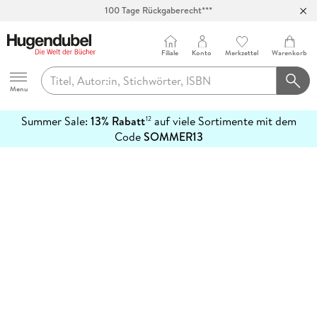
100 Tage Rückgaberecht***
Abholung in über 100 Filialen
Filiale
Konto
Merkzettel
Warenkorb
Hugendubel
Menu
Summer Sale:
13% Rabatt
auf viele Sortimente mit dem
12
mehr
Code
SOMMER13
erfahren