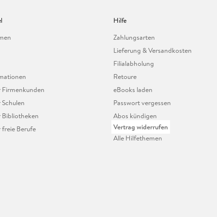
l
Hilfe
hmen
Zahlungsarten
Lieferung & Versandkosten
Filialabholung
mationen
Retoure
ür Firmenkunden
eBooks laden
r Schulen
Passwort vergessen
r Bibliotheken
Abos kündigen
Vertrag widerrufen
r freie Berufe
Alle Hilfethemen