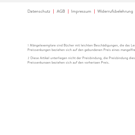
Datenschutz
AGB
Impressum
Widerrufsbelehrung
Mängelexemplare sind Bücher mit leichten Beschädigungen, die das Les
1
Preissenkungen beziehen sich auf den gebundenen Preis eines mangelfre
Diese Artikel unterliegen nicht der Preisbindung, die Preisbindung die
2
Preissenkungen beziehen sich auf den vorherigen Preis.
Durch Öffnen der Leseprobe willigen Sie ein, dass Daten an den Anbie
3
Der gebundene Preis dieses Artikels wird nach Ablauf des auf der Arti
4
Der Preisvergleich bezieht sich auf die unverbindliche Preisempfehlun
5
Der gebundene Preis dieses Artikels wurde vom Verlag gesenkt. Angabe
6
Die Preisbindung dieses Artikels wurde aufgehoben. Angaben zu Preis
7
Der gebundene Preis dieses Artikels wird nach Ablauf des auf der Arti
8
Ihr Gutschein SOMMER13 gilt bis einschließlich 10.08.2026. Sie könne
12
gültig für gesetzlich preisgebundene Artikel (deutschsprachige Bücher 
Gutscheinen und Geschenkkarten kombinierbar. Eine Barauszahlung ist ni