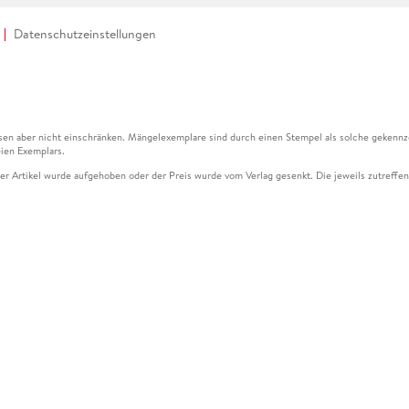
Datenschutzeinstellungen
en aber nicht einschränken. Mängelexemplare sind durch einen Stempel als solche gekennz
ien Exemplars.
ser Artikel wurde aufgehoben oder der Preis wurde vom Verlag gesenkt. Die jeweils zutreffend
ter der Leseprobe übermittelt werden.
kelseite dargestellten Datums vom Verlag angehoben.
g (UVP) des Herstellers.
n zu Preissenkungen beziehen sich auf den vorherigen Preis.
senkungen beziehen sich auf den letzten gebundenen Preis.
kelseite dargestellten Datums vom Verlag angehoben.
n den Gutschein ausschließlich online einlösen unter www.hugendubel.de. Keine Bestellung z
und eBooks) sowie für preisgebundene Kalender, tolino shine (4016621130466), tolino selec
cht möglich. Ein Weiterverkauf und der Handel des Gutscheincodes sind nicht gestattet.