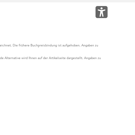
eichnet. Die frühere Buchpreisbindung ist aufgehoben. Angaben zu
e Alternative wird Ihnen auf der Artikelseite dargestellt. Angaben zu
ur Abholung mit Zahlung in der Filiale möglich. Der Gutschein ist nicht
t und das Hugendubel Hörbuch Abo. Der Gutschein ist nicht mit anderen