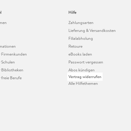
l
Hilfe
hmen
Zahlungsarten
Lieferung & Versandkosten
Filialabholung
mationen
Retoure
ür Firmenkunden
eBooks laden
r Schulen
Passwort vergessen
r Bibliotheken
Abos kündigen
Vertrag widerrufen
r freie Berufe
Alle Hilfethemen