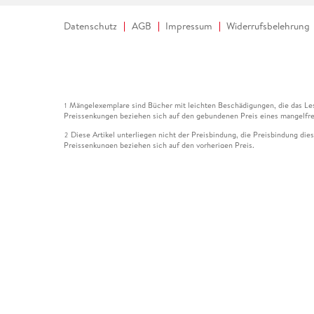
Datenschutz
AGB
Impressum
Widerrufsbelehrung
Mängelexemplare sind Bücher mit leichten Beschädigungen, die das Les
1
Preissenkungen beziehen sich auf den gebundenen Preis eines mangelfre
Diese Artikel unterliegen nicht der Preisbindung, die Preisbindung die
2
Preissenkungen beziehen sich auf den vorherigen Preis.
Durch Öffnen der Leseprobe willigen Sie ein, dass Daten an den Anbie
3
Der gebundene Preis dieses Artikels wird nach Ablauf des auf der Arti
4
Der Preisvergleich bezieht sich auf die unverbindliche Preisempfehlun
5
Der gebundene Preis dieses Artikels wurde vom Verlag gesenkt. Angabe
6
Die Preisbindung dieses Artikels wurde aufgehoben. Angaben zu Preis
7
Der gebundene Preis dieses Artikels wird nach Ablauf des auf der Arti
8
Ihr Gutschein SOMMER13 gilt bis einschließlich 10.08.2026. Sie könne
12
gültig für gesetzlich preisgebundene Artikel (deutschsprachige Bücher 
Gutscheinen und Geschenkkarten kombinierbar. Eine Barauszahlung ist ni