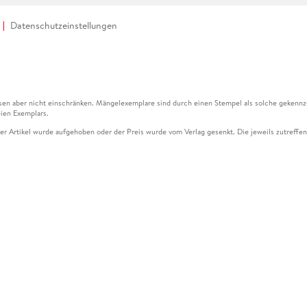
Datenschutzeinstellungen
en aber nicht einschränken. Mängelexemplare sind durch einen Stempel als solche gekennz
ien Exemplars.
ser Artikel wurde aufgehoben oder der Preis wurde vom Verlag gesenkt. Die jeweils zutreffend
ter der Leseprobe übermittelt werden.
kelseite dargestellten Datums vom Verlag angehoben.
g (UVP) des Herstellers.
n zu Preissenkungen beziehen sich auf den vorherigen Preis.
senkungen beziehen sich auf den letzten gebundenen Preis.
kelseite dargestellten Datums vom Verlag angehoben.
n den Gutschein ausschließlich online einlösen unter www.hugendubel.de. Keine Bestellung z
und eBooks) sowie für preisgebundene Kalender, tolino shine (4016621130466), tolino selec
cht möglich. Ein Weiterverkauf und der Handel des Gutscheincodes sind nicht gestattet.