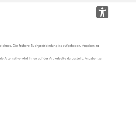
eichnet. Die frühere Buchpreisbindung ist aufgehoben. Angaben zu
e Alternative wird Ihnen auf der Artikelseite dargestellt. Angaben zu
ur Abholung mit Zahlung in der Filiale möglich. Der Gutschein ist nicht
t und das Hugendubel Hörbuch Abo. Der Gutschein ist nicht mit anderen