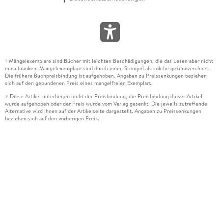
Mängelexemplare sind Bücher mit leichten Beschädigungen, die das Lesen aber nicht
1
einschränken. Mängelexemplare sind durch einen Stempel als solche gekennzeichnet.
Die frühere Buchpreisbindung ist aufgehoben. Angaben zu Preissenkungen beziehen
sich auf den gebundenen Preis eines mangelfreien Exemplars.
Diese Artikel unterliegen nicht der Preisbindung, die Preisbindung dieser Artikel
2
wurde aufgehoben oder der Preis wurde vom Verlag gesenkt. Die jeweils zutreffende
Alternative wird Ihnen auf der Artikelseite dargestellt. Angaben zu Preissenkungen
beziehen sich auf den vorherigen Preis.
Durch Öffnen der Leseprobe willigen Sie ein, dass Daten an den Anbieter der
3
Leseprobe übermittelt werden.
Der gebundene Preis dieses Artikels wird nach Ablauf des auf der Artikelseite
4
dargestellten Datums vom Verlag angehoben.
Der Preisvergleich bezieht sich auf die unverbindliche Preisempfehlung (UVP) des
5
Herstellers.
Der gebundene Preis dieses Artikels wurde vom Verlag gesenkt. Angaben zu
6
Preissenkungen beziehen sich auf den vorherigen Preis.
Die Preisbindung dieses Artikels wurde aufgehoben. Angaben zu Preissenkungen
7