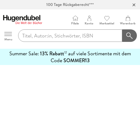
100 Tage Rückgaberecht***
Abholung in über 100 Filialen
Filiale
Konto
Merkzettel
Warenkorb
Hugendubel
Menu
Summer Sale:
13% Rabatt
auf viele Sortimente mit dem
12
mehr
Code
SOMMER13
erfahren