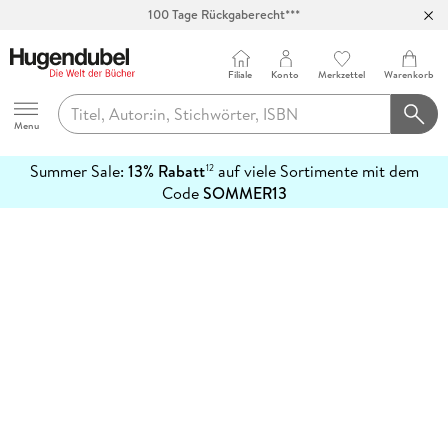
100 Tage Rückgaberecht***
Abholung in über 100 Filialen
Filiale
Konto
Merkzettel
Warenkorb
Hugendubel
Menu
Summer Sale:
13% Rabatt
auf viele Sortimente mit dem
12
mehr
Code
SOMMER13
erfahren