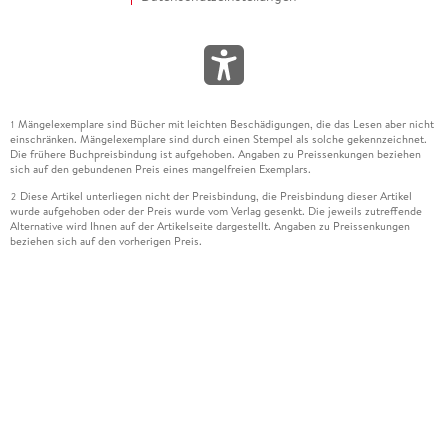
Mängelexemplare sind Bücher mit leichten Beschädigungen, die das Lesen aber nicht
1
einschränken. Mängelexemplare sind durch einen Stempel als solche gekennzeichnet.
Die frühere Buchpreisbindung ist aufgehoben. Angaben zu Preissenkungen beziehen
sich auf den gebundenen Preis eines mangelfreien Exemplars.
Diese Artikel unterliegen nicht der Preisbindung, die Preisbindung dieser Artikel
2
wurde aufgehoben oder der Preis wurde vom Verlag gesenkt. Die jeweils zutreffende
Alternative wird Ihnen auf der Artikelseite dargestellt. Angaben zu Preissenkungen
beziehen sich auf den vorherigen Preis.
Durch Öffnen der Leseprobe willigen Sie ein, dass Daten an den Anbieter der
3
Leseprobe übermittelt werden.
Der gebundene Preis dieses Artikels wird nach Ablauf des auf der Artikelseite
4
dargestellten Datums vom Verlag angehoben.
Der Preisvergleich bezieht sich auf die unverbindliche Preisempfehlung (UVP) des
5
Herstellers.
Der gebundene Preis dieses Artikels wurde vom Verlag gesenkt. Angaben zu
6
Preissenkungen beziehen sich auf den vorherigen Preis.
Die Preisbindung dieses Artikels wurde aufgehoben. Angaben zu Preissenkungen
7