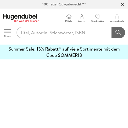
100 Tage Rückgaberecht***
Abholung in über 100 Filialen
Filiale
Konto
Merkzettel
Warenkorb
Hugendubel
Menu
Summer Sale:
13% Rabatt
auf viele Sortimente mit dem
12
mehr
Code
SOMMER13
erfahren