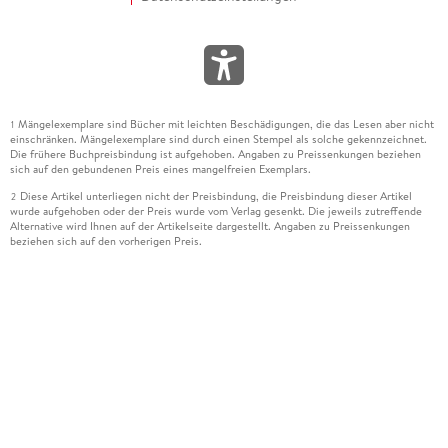
Mängelexemplare sind Bücher mit leichten Beschädigungen, die das Lesen aber nicht
1
einschränken. Mängelexemplare sind durch einen Stempel als solche gekennzeichnet.
Die frühere Buchpreisbindung ist aufgehoben. Angaben zu Preissenkungen beziehen
sich auf den gebundenen Preis eines mangelfreien Exemplars.
Diese Artikel unterliegen nicht der Preisbindung, die Preisbindung dieser Artikel
2
wurde aufgehoben oder der Preis wurde vom Verlag gesenkt. Die jeweils zutreffende
Alternative wird Ihnen auf der Artikelseite dargestellt. Angaben zu Preissenkungen
beziehen sich auf den vorherigen Preis.
Durch Öffnen der Leseprobe willigen Sie ein, dass Daten an den Anbieter der
3
Leseprobe übermittelt werden.
Der gebundene Preis dieses Artikels wird nach Ablauf des auf der Artikelseite
4
dargestellten Datums vom Verlag angehoben.
Der Preisvergleich bezieht sich auf die unverbindliche Preisempfehlung (UVP) des
5
Herstellers.
Der gebundene Preis dieses Artikels wurde vom Verlag gesenkt. Angaben zu
6
Preissenkungen beziehen sich auf den vorherigen Preis.
Die Preisbindung dieses Artikels wurde aufgehoben. Angaben zu Preissenkungen
7