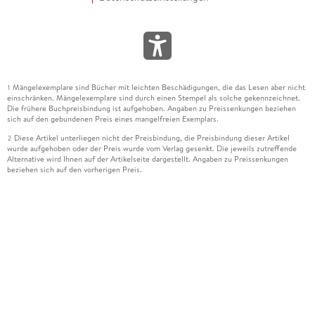
Mängelexemplare sind Bücher mit leichten Beschädigungen, die das Lesen aber nicht
1
einschränken. Mängelexemplare sind durch einen Stempel als solche gekennzeichnet.
Die frühere Buchpreisbindung ist aufgehoben. Angaben zu Preissenkungen beziehen
sich auf den gebundenen Preis eines mangelfreien Exemplars.
Diese Artikel unterliegen nicht der Preisbindung, die Preisbindung dieser Artikel
2
wurde aufgehoben oder der Preis wurde vom Verlag gesenkt. Die jeweils zutreffende
Alternative wird Ihnen auf der Artikelseite dargestellt. Angaben zu Preissenkungen
beziehen sich auf den vorherigen Preis.
Durch Öffnen der Leseprobe willigen Sie ein, dass Daten an den Anbieter der
3
Leseprobe übermittelt werden.
Der gebundene Preis dieses Artikels wird nach Ablauf des auf der Artikelseite
4
dargestellten Datums vom Verlag angehoben.
Der Preisvergleich bezieht sich auf die unverbindliche Preisempfehlung (UVP) des
5
Herstellers.
Der gebundene Preis dieses Artikels wurde vom Verlag gesenkt. Angaben zu
6
Preissenkungen beziehen sich auf den vorherigen Preis.
Die Preisbindung dieses Artikels wurde aufgehoben. Angaben zu Preissenkungen
7