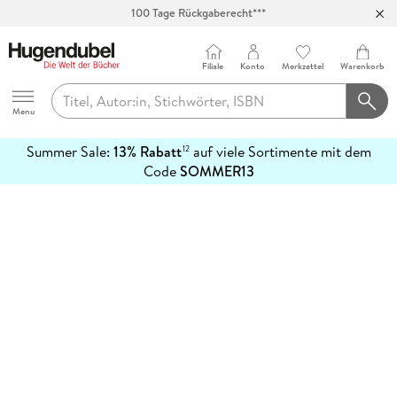
100 Tage Rückgaberecht***
Abholung in über 100 Filialen
Filiale
Konto
Merkzettel
Warenkorb
Hugendubel
Menu
Summer Sale:
13% Rabatt
auf viele Sortimente mit dem
12
mehr
Code
SOMMER13
erfahren