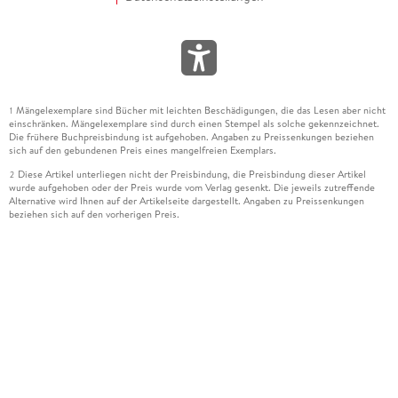
Mängelexemplare sind Bücher mit leichten Beschädigungen, die das Lesen aber nicht
1
einschränken. Mängelexemplare sind durch einen Stempel als solche gekennzeichnet.
Die frühere Buchpreisbindung ist aufgehoben. Angaben zu Preissenkungen beziehen
sich auf den gebundenen Preis eines mangelfreien Exemplars.
Diese Artikel unterliegen nicht der Preisbindung, die Preisbindung dieser Artikel
2
wurde aufgehoben oder der Preis wurde vom Verlag gesenkt. Die jeweils zutreffende
Alternative wird Ihnen auf der Artikelseite dargestellt. Angaben zu Preissenkungen
beziehen sich auf den vorherigen Preis.
Durch Öffnen der Leseprobe willigen Sie ein, dass Daten an den Anbieter der
3
Leseprobe übermittelt werden.
Der gebundene Preis dieses Artikels wird nach Ablauf des auf der Artikelseite
4
dargestellten Datums vom Verlag angehoben.
Der Preisvergleich bezieht sich auf die unverbindliche Preisempfehlung (UVP) des
5
Herstellers.
Der gebundene Preis dieses Artikels wurde vom Verlag gesenkt. Angaben zu
6
Preissenkungen beziehen sich auf den vorherigen Preis.
Die Preisbindung dieses Artikels wurde aufgehoben. Angaben zu Preissenkungen
7