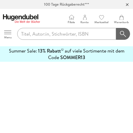
100 Tage Rückgaberecht***
Abholung in über 100 Filialen
Filiale
Konto
Merkzettel
Warenkorb
Hugendubel
Menu
Summer Sale:
13% Rabatt
auf viele Sortimente mit dem
12
mehr
Code
SOMMER13
erfahren