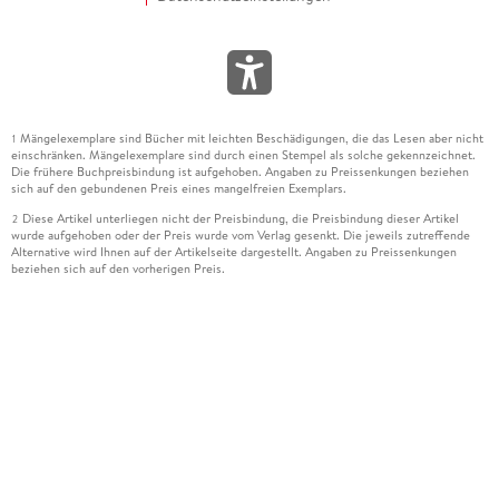
Mängelexemplare sind Bücher mit leichten Beschädigungen, die das Lesen aber nicht
1
einschränken. Mängelexemplare sind durch einen Stempel als solche gekennzeichnet.
Die frühere Buchpreisbindung ist aufgehoben. Angaben zu Preissenkungen beziehen
sich auf den gebundenen Preis eines mangelfreien Exemplars.
Diese Artikel unterliegen nicht der Preisbindung, die Preisbindung dieser Artikel
2
wurde aufgehoben oder der Preis wurde vom Verlag gesenkt. Die jeweils zutreffende
Alternative wird Ihnen auf der Artikelseite dargestellt. Angaben zu Preissenkungen
beziehen sich auf den vorherigen Preis.
Durch Öffnen der Leseprobe willigen Sie ein, dass Daten an den Anbieter der
3
Leseprobe übermittelt werden.
Der gebundene Preis dieses Artikels wird nach Ablauf des auf der Artikelseite
4
dargestellten Datums vom Verlag angehoben.
Der Preisvergleich bezieht sich auf die unverbindliche Preisempfehlung (UVP) des
5
Herstellers.
Der gebundene Preis dieses Artikels wurde vom Verlag gesenkt. Angaben zu
6
Preissenkungen beziehen sich auf den vorherigen Preis.
Die Preisbindung dieses Artikels wurde aufgehoben. Angaben zu Preissenkungen
7