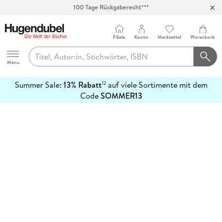
100 Tage Rückgaberecht***
Abholung in über 100 Filialen
Filiale
Konto
Merkzettel
Warenkorb
Hugendubel
Menu
Summer Sale:
13% Rabatt
auf viele Sortimente mit dem
12
mehr
Code
SOMMER13
erfahren