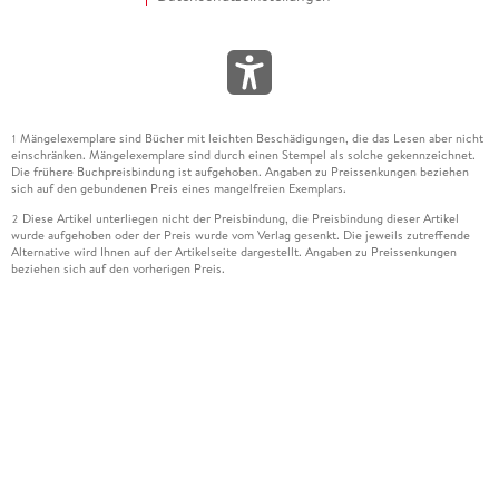
Mängelexemplare sind Bücher mit leichten Beschädigungen, die das Lesen aber nicht
1
einschränken. Mängelexemplare sind durch einen Stempel als solche gekennzeichnet.
Die frühere Buchpreisbindung ist aufgehoben. Angaben zu Preissenkungen beziehen
sich auf den gebundenen Preis eines mangelfreien Exemplars.
Diese Artikel unterliegen nicht der Preisbindung, die Preisbindung dieser Artikel
2
wurde aufgehoben oder der Preis wurde vom Verlag gesenkt. Die jeweils zutreffende
Alternative wird Ihnen auf der Artikelseite dargestellt. Angaben zu Preissenkungen
beziehen sich auf den vorherigen Preis.
Durch Öffnen der Leseprobe willigen Sie ein, dass Daten an den Anbieter der
3
Leseprobe übermittelt werden.
Der gebundene Preis dieses Artikels wird nach Ablauf des auf der Artikelseite
4
dargestellten Datums vom Verlag angehoben.
Der Preisvergleich bezieht sich auf die unverbindliche Preisempfehlung (UVP) des
5
Herstellers.
Der gebundene Preis dieses Artikels wurde vom Verlag gesenkt. Angaben zu
6
Preissenkungen beziehen sich auf den vorherigen Preis.
Die Preisbindung dieses Artikels wurde aufgehoben. Angaben zu Preissenkungen
7