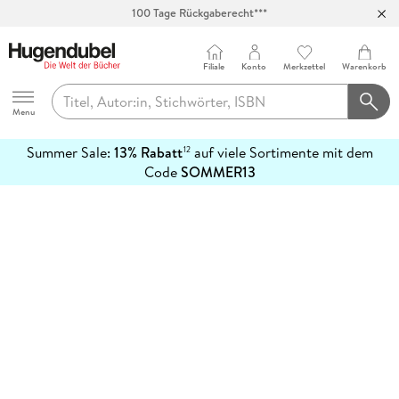
100 Tage Rückgaberecht***
Abholung in über 100 Filialen
Filiale
Konto
Merkzettel
Warenkorb
Hugendubel
Menu
Summer Sale:
13% Rabatt
auf viele Sortimente mit dem
12
mehr
Code
SOMMER13
erfahren