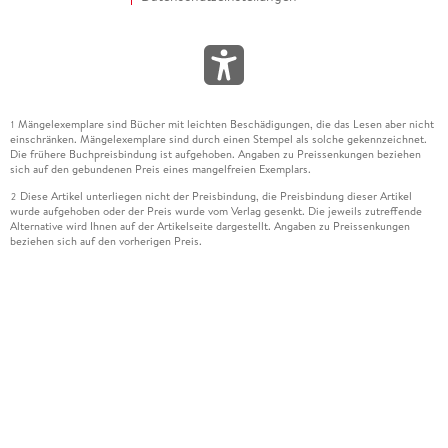
Mängelexemplare sind Bücher mit leichten Beschädigungen, die das Lesen aber nicht
1
einschränken. Mängelexemplare sind durch einen Stempel als solche gekennzeichnet.
Die frühere Buchpreisbindung ist aufgehoben. Angaben zu Preissenkungen beziehen
sich auf den gebundenen Preis eines mangelfreien Exemplars.
Diese Artikel unterliegen nicht der Preisbindung, die Preisbindung dieser Artikel
2
wurde aufgehoben oder der Preis wurde vom Verlag gesenkt. Die jeweils zutreffende
Alternative wird Ihnen auf der Artikelseite dargestellt. Angaben zu Preissenkungen
beziehen sich auf den vorherigen Preis.
Durch Öffnen der Leseprobe willigen Sie ein, dass Daten an den Anbieter der
3
Leseprobe übermittelt werden.
Der gebundene Preis dieses Artikels wird nach Ablauf des auf der Artikelseite
4
dargestellten Datums vom Verlag angehoben.
Der Preisvergleich bezieht sich auf die unverbindliche Preisempfehlung (UVP) des
5
Herstellers.
Der gebundene Preis dieses Artikels wurde vom Verlag gesenkt. Angaben zu
6
Preissenkungen beziehen sich auf den vorherigen Preis.
Die Preisbindung dieses Artikels wurde aufgehoben. Angaben zu Preissenkungen
7