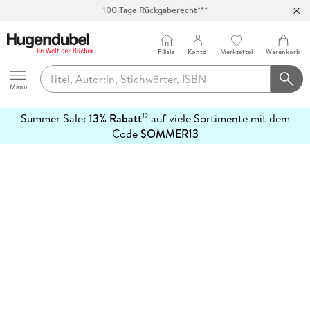
100 Tage Rückgaberecht***
Abholung in über 100 Filialen
Filiale
Konto
Merkzettel
Warenkorb
Hugendubel
Menu
Summer Sale:
13% Rabatt
auf viele Sortimente mit dem
12
mehr
Code
SOMMER13
erfahren