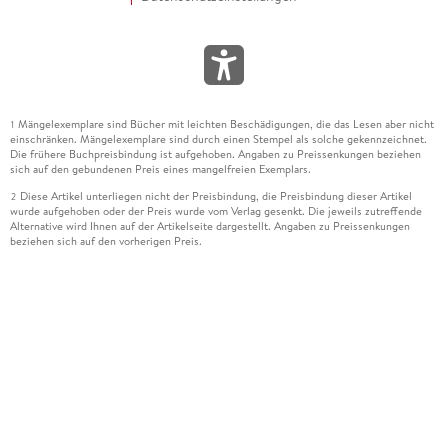
Mängelexemplare sind Bücher mit leichten Beschädigungen, die das Lesen aber nicht
1
einschränken. Mängelexemplare sind durch einen Stempel als solche gekennzeichnet.
Die frühere Buchpreisbindung ist aufgehoben. Angaben zu Preissenkungen beziehen
sich auf den gebundenen Preis eines mangelfreien Exemplars.
Diese Artikel unterliegen nicht der Preisbindung, die Preisbindung dieser Artikel
2
wurde aufgehoben oder der Preis wurde vom Verlag gesenkt. Die jeweils zutreffende
Alternative wird Ihnen auf der Artikelseite dargestellt. Angaben zu Preissenkungen
beziehen sich auf den vorherigen Preis.
Durch Öffnen der Leseprobe willigen Sie ein, dass Daten an den Anbieter der
3
Leseprobe übermittelt werden.
Der gebundene Preis dieses Artikels wird nach Ablauf des auf der Artikelseite
4
dargestellten Datums vom Verlag angehoben.
Der Preisvergleich bezieht sich auf die unverbindliche Preisempfehlung (UVP) des
5
Herstellers.
Der gebundene Preis dieses Artikels wurde vom Verlag gesenkt. Angaben zu
6
Preissenkungen beziehen sich auf den vorherigen Preis.
Die Preisbindung dieses Artikels wurde aufgehoben. Angaben zu Preissenkungen
7