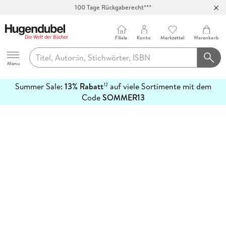
100 Tage Rückgaberecht***
Abholung in über 100 Filialen
Filiale
Konto
Merkzettel
Warenkorb
Hugendubel
Menu
Summer Sale:
13% Rabatt
auf viele Sortimente mit dem
12
mehr
Code
SOMMER13
erfahren