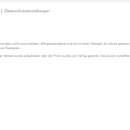
Datenschutzeinstellungen
en aber nicht einschränken. Mängelexemplare sind durch einen Stempel als solche gekennz
ien Exemplars.
ser Artikel wurde aufgehoben oder der Preis wurde vom Verlag gesenkt. Die jeweils zutreffend
ter der Leseprobe übermittelt werden.
kelseite dargestellten Datums vom Verlag angehoben.
g (UVP) des Herstellers.
n zu Preissenkungen beziehen sich auf den vorherigen Preis.
senkungen beziehen sich auf den letzten gebundenen Preis.
kelseite dargestellten Datums vom Verlag angehoben.
n den Gutschein ausschließlich online einlösen unter www.hugendubel.de. Keine Bestellung z
und eBooks) sowie für preisgebundene Kalender, tolino shine (4016621130466), tolino selec
cht möglich. Ein Weiterverkauf und der Handel des Gutscheincodes sind nicht gestattet.