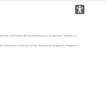
eichnet. Die frühere Buchpreisbindung ist aufgehoben. Angaben zu
e Alternative wird Ihnen auf der Artikelseite dargestellt. Angaben zu
ur Abholung mit Zahlung in der Filiale möglich. Der Gutschein ist nicht
t und das Hugendubel Hörbuch Abo. Der Gutschein ist nicht mit anderen