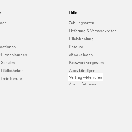
l
Hilfe
hmen
Zahlungsarten
Lieferung & Versandkosten
Filialabholung
mationen
Retoure
ür Firmenkunden
eBooks laden
r Schulen
Passwort vergessen
r Bibliotheken
Abos kündigen
Vertrag widerrufen
r freie Berufe
Alle Hilfethemen