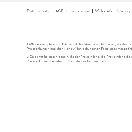
Datenschutz
AGB
Impressum
Widerrufsbelehrung
Mängelexemplare sind Bücher mit leichten Beschädigungen, die das Les
1
Preissenkungen beziehen sich auf den gebundenen Preis eines mangelfre
Diese Artikel unterliegen nicht der Preisbindung, die Preisbindung die
2
Preissenkungen beziehen sich auf den vorherigen Preis.
Durch Öffnen der Leseprobe willigen Sie ein, dass Daten an den Anbie
3
Der gebundene Preis dieses Artikels wird nach Ablauf des auf der Arti
4
Der Preisvergleich bezieht sich auf die unverbindliche Preisempfehlun
5
Der gebundene Preis dieses Artikels wurde vom Verlag gesenkt. Angabe
6
Die Preisbindung dieses Artikels wurde aufgehoben. Angaben zu Preis
7
Der gebundene Preis dieses Artikels wird nach Ablauf des auf der Arti
8
Ihr Gutschein SOMMER13 gilt bis einschließlich 10.08.2026. Sie könne
12
gültig für gesetzlich preisgebundene Artikel (deutschsprachige Bücher 
Gutscheinen und Geschenkkarten kombinierbar. Eine Barauszahlung ist ni