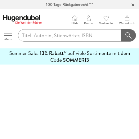
100 Tage Rückgaberecht***
Abholung in über 100 Filialen
Filiale
Konto
Merkzettel
Warenkorb
Hugendubel
Menu
Summer Sale:
13% Rabatt
auf viele Sortimente mit dem
12
mehr
Code
SOMMER13
erfahren