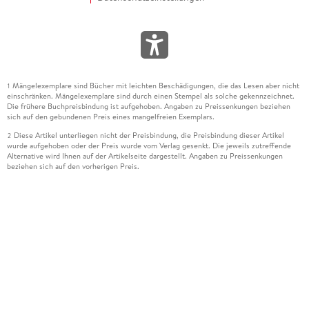
Mängelexemplare sind Bücher mit leichten Beschädigungen, die das Lesen aber nicht
1
einschränken. Mängelexemplare sind durch einen Stempel als solche gekennzeichnet.
Die frühere Buchpreisbindung ist aufgehoben. Angaben zu Preissenkungen beziehen
sich auf den gebundenen Preis eines mangelfreien Exemplars.
Diese Artikel unterliegen nicht der Preisbindung, die Preisbindung dieser Artikel
2
wurde aufgehoben oder der Preis wurde vom Verlag gesenkt. Die jeweils zutreffende
Alternative wird Ihnen auf der Artikelseite dargestellt. Angaben zu Preissenkungen
beziehen sich auf den vorherigen Preis.
Durch Öffnen der Leseprobe willigen Sie ein, dass Daten an den Anbieter der
3
Leseprobe übermittelt werden.
Der gebundene Preis dieses Artikels wird nach Ablauf des auf der Artikelseite
4
dargestellten Datums vom Verlag angehoben.
Der Preisvergleich bezieht sich auf die unverbindliche Preisempfehlung (UVP) des
5
Herstellers.
Der gebundene Preis dieses Artikels wurde vom Verlag gesenkt. Angaben zu
6
Preissenkungen beziehen sich auf den vorherigen Preis.
Die Preisbindung dieses Artikels wurde aufgehoben. Angaben zu Preissenkungen
7