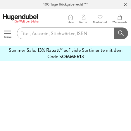
100 Tage Rückgaberecht***
Abholung in über 100 Filialen
Filiale
Konto
Merkzettel
Warenkorb
Hugendubel
Menu
Summer Sale:
13% Rabatt
auf viele Sortimente mit dem
12
mehr
Code
SOMMER13
erfahren