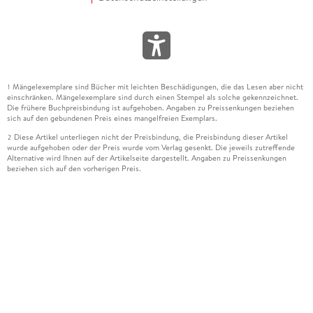
Mängelexemplare sind Bücher mit leichten Beschädigungen, die das Lesen aber nicht
1
einschränken. Mängelexemplare sind durch einen Stempel als solche gekennzeichnet.
Die frühere Buchpreisbindung ist aufgehoben. Angaben zu Preissenkungen beziehen
sich auf den gebundenen Preis eines mangelfreien Exemplars.
Diese Artikel unterliegen nicht der Preisbindung, die Preisbindung dieser Artikel
2
wurde aufgehoben oder der Preis wurde vom Verlag gesenkt. Die jeweils zutreffende
Alternative wird Ihnen auf der Artikelseite dargestellt. Angaben zu Preissenkungen
beziehen sich auf den vorherigen Preis.
Durch Öffnen der Leseprobe willigen Sie ein, dass Daten an den Anbieter der
3
Leseprobe übermittelt werden.
Der gebundene Preis dieses Artikels wird nach Ablauf des auf der Artikelseite
4
dargestellten Datums vom Verlag angehoben.
Der Preisvergleich bezieht sich auf die unverbindliche Preisempfehlung (UVP) des
5
Herstellers.
Der gebundene Preis dieses Artikels wurde vom Verlag gesenkt. Angaben zu
6
Preissenkungen beziehen sich auf den vorherigen Preis.
Die Preisbindung dieses Artikels wurde aufgehoben. Angaben zu Preissenkungen
7