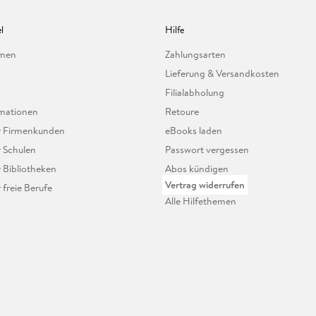
l
Hilfe
hmen
Zahlungsarten
Lieferung & Versandkosten
Filialabholung
mationen
Retoure
ür Firmenkunden
eBooks laden
r Schulen
Passwort vergessen
r Bibliotheken
Abos kündigen
Vertrag widerrufen
r freie Berufe
Alle Hilfethemen