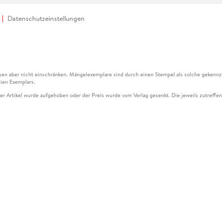
Datenschutzeinstellungen
en aber nicht einschränken. Mängelexemplare sind durch einen Stempel als solche gekennz
ien Exemplars.
ser Artikel wurde aufgehoben oder der Preis wurde vom Verlag gesenkt. Die jeweils zutreffend
ter der Leseprobe übermittelt werden.
kelseite dargestellten Datums vom Verlag angehoben.
g (UVP) des Herstellers.
n zu Preissenkungen beziehen sich auf den vorherigen Preis.
senkungen beziehen sich auf den letzten gebundenen Preis.
kelseite dargestellten Datums vom Verlag angehoben.
n den Gutschein ausschließlich online einlösen unter www.hugendubel.de. Keine Bestellung z
und eBooks) sowie für preisgebundene Kalender, tolino shine (4016621130466), tolino selec
cht möglich. Ein Weiterverkauf und der Handel des Gutscheincodes sind nicht gestattet.