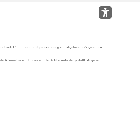
eichnet. Die frühere Buchpreisbindung ist aufgehoben. Angaben zu
e Alternative wird Ihnen auf der Artikelseite dargestellt. Angaben zu
ur Abholung mit Zahlung in der Filiale möglich. Der Gutschein ist nicht
t und das Hugendubel Hörbuch Abo. Der Gutschein ist nicht mit anderen