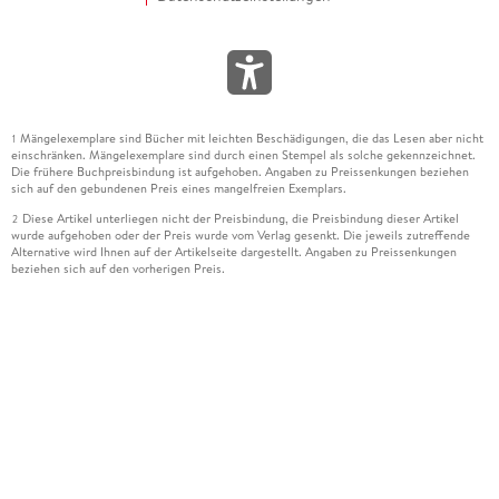
Mängelexemplare sind Bücher mit leichten Beschädigungen, die das Lesen aber nicht
1
einschränken. Mängelexemplare sind durch einen Stempel als solche gekennzeichnet.
Die frühere Buchpreisbindung ist aufgehoben. Angaben zu Preissenkungen beziehen
sich auf den gebundenen Preis eines mangelfreien Exemplars.
Diese Artikel unterliegen nicht der Preisbindung, die Preisbindung dieser Artikel
2
wurde aufgehoben oder der Preis wurde vom Verlag gesenkt. Die jeweils zutreffende
Alternative wird Ihnen auf der Artikelseite dargestellt. Angaben zu Preissenkungen
beziehen sich auf den vorherigen Preis.
Durch Öffnen der Leseprobe willigen Sie ein, dass Daten an den Anbieter der
3
Leseprobe übermittelt werden.
Der gebundene Preis dieses Artikels wird nach Ablauf des auf der Artikelseite
4
dargestellten Datums vom Verlag angehoben.
Der Preisvergleich bezieht sich auf die unverbindliche Preisempfehlung (UVP) des
5
Herstellers.
Der gebundene Preis dieses Artikels wurde vom Verlag gesenkt. Angaben zu
6
Preissenkungen beziehen sich auf den vorherigen Preis.
Die Preisbindung dieses Artikels wurde aufgehoben. Angaben zu Preissenkungen
7