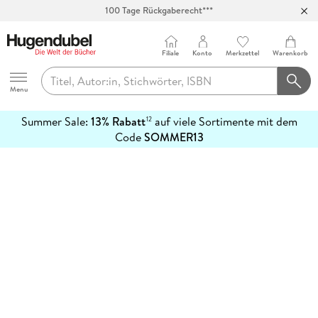
100 Tage Rückgaberecht***
Abholung in über 100 Filialen
Filiale
Konto
Merkzettel
Warenkorb
Hugendubel
Menu
Summer Sale:
13% Rabatt
auf viele Sortimente mit dem
12
mehr
Code
SOMMER13
erfahren