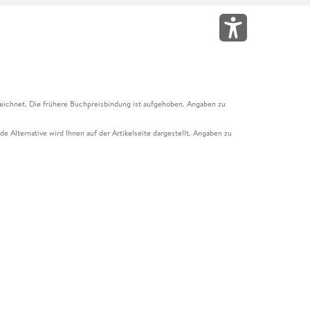
eichnet. Die frühere Buchpreisbindung ist aufgehoben. Angaben zu
e Alternative wird Ihnen auf der Artikelseite dargestellt. Angaben zu
ur Abholung mit Zahlung in der Filiale möglich. Der Gutschein ist nicht
t und das Hugendubel Hörbuch Abo. Der Gutschein ist nicht mit anderen