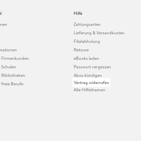
l
Hilfe
hmen
Zahlungsarten
Lieferung & Versandkosten
Filialabholung
mationen
Retoure
ür Firmenkunden
eBooks laden
r Schulen
Passwort vergessen
r Bibliotheken
Abos kündigen
Vertrag widerrufen
r freie Berufe
Alle Hilfethemen