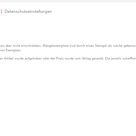
Datenschutzeinstellungen
en aber nicht einschränken. Mängelexemplare sind durch einen Stempel als solche gekennz
ien Exemplars.
ser Artikel wurde aufgehoben oder der Preis wurde vom Verlag gesenkt. Die jeweils zutreffend
ter der Leseprobe übermittelt werden.
kelseite dargestellten Datums vom Verlag angehoben.
g (UVP) des Herstellers.
n zu Preissenkungen beziehen sich auf den vorherigen Preis.
senkungen beziehen sich auf den letzten gebundenen Preis.
kelseite dargestellten Datums vom Verlag angehoben.
n den Gutschein ausschließlich online einlösen unter www.hugendubel.de. Keine Bestellung z
und eBooks) sowie für preisgebundene Kalender, tolino shine (4016621130466), tolino selec
cht möglich. Ein Weiterverkauf und der Handel des Gutscheincodes sind nicht gestattet.