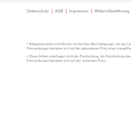
Datenschutz
AGB
Impressum
Widerrufsbelehrung
Mängelexemplare sind Bücher mit leichten Beschädigungen, die das Les
1
Preissenkungen beziehen sich auf den gebundenen Preis eines mangelfre
Diese Artikel unterliegen nicht der Preisbindung, die Preisbindung die
2
Preissenkungen beziehen sich auf den vorherigen Preis.
Durch Öffnen der Leseprobe willigen Sie ein, dass Daten an den Anbie
3
Der gebundene Preis dieses Artikels wird nach Ablauf des auf der Arti
4
Der Preisvergleich bezieht sich auf die unverbindliche Preisempfehlun
5
Der gebundene Preis dieses Artikels wurde vom Verlag gesenkt. Angabe
6
Die Preisbindung dieses Artikels wurde aufgehoben. Angaben zu Preis
7
Der gebundene Preis dieses Artikels wird nach Ablauf des auf der Arti
8
Ihr Gutschein SOMMER13 gilt bis einschließlich 10.08.2026. Sie könne
12
gültig für gesetzlich preisgebundene Artikel (deutschsprachige Bücher 
Gutscheinen und Geschenkkarten kombinierbar. Eine Barauszahlung ist ni