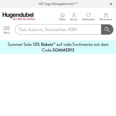
100 Tage Rückgaberecht***
Abholung in über 100 Filialen
Filiale
Konto
Merkzettel
Warenkorb
Hugendubel
Menu
Summer Sale:
13% Rabatt
auf viele Sortimente mit dem
12
mehr
Code
SOMMER13
erfahren