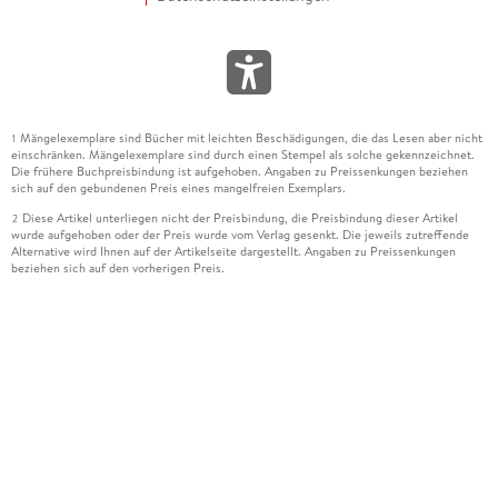
Mängelexemplare sind Bücher mit leichten Beschädigungen, die das Lesen aber nicht
1
einschränken. Mängelexemplare sind durch einen Stempel als solche gekennzeichnet.
Die frühere Buchpreisbindung ist aufgehoben. Angaben zu Preissenkungen beziehen
sich auf den gebundenen Preis eines mangelfreien Exemplars.
Diese Artikel unterliegen nicht der Preisbindung, die Preisbindung dieser Artikel
2
wurde aufgehoben oder der Preis wurde vom Verlag gesenkt. Die jeweils zutreffende
Alternative wird Ihnen auf der Artikelseite dargestellt. Angaben zu Preissenkungen
beziehen sich auf den vorherigen Preis.
Durch Öffnen der Leseprobe willigen Sie ein, dass Daten an den Anbieter der
3
Leseprobe übermittelt werden.
Der gebundene Preis dieses Artikels wird nach Ablauf des auf der Artikelseite
4
dargestellten Datums vom Verlag angehoben.
Der Preisvergleich bezieht sich auf die unverbindliche Preisempfehlung (UVP) des
5
Herstellers.
Der gebundene Preis dieses Artikels wurde vom Verlag gesenkt. Angaben zu
6
Preissenkungen beziehen sich auf den vorherigen Preis.
Die Preisbindung dieses Artikels wurde aufgehoben. Angaben zu Preissenkungen
7