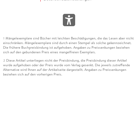
Mängelexemplare sind Bücher mit leichten Beschädigungen, die das Lesen aber nicht
1
einschränken. Mängelexemplare sind durch einen Stempel als solche gekennzeichnet.
Die frühere Buchpreisbindung ist aufgehoben. Angaben zu Preissenkungen beziehen
sich auf den gebundenen Preis eines mangelfreien Exemplars.
Diese Artikel unterliegen nicht der Preisbindung, die Preisbindung dieser Artikel
2
wurde aufgehoben oder der Preis wurde vom Verlag gesenkt. Die jeweils zutreffende
Alternative wird Ihnen auf der Artikelseite dargestellt. Angaben zu Preissenkungen
beziehen sich auf den vorherigen Preis.
Durch Öffnen der Leseprobe willigen Sie ein, dass Daten an den Anbieter der
3
Leseprobe übermittelt werden.
Der gebundene Preis dieses Artikels wird nach Ablauf des auf der Artikelseite
4
dargestellten Datums vom Verlag angehoben.
Der Preisvergleich bezieht sich auf die unverbindliche Preisempfehlung (UVP) des
5
Herstellers.
Der gebundene Preis dieses Artikels wurde vom Verlag gesenkt. Angaben zu
6
Preissenkungen beziehen sich auf den vorherigen Preis.
Die Preisbindung dieses Artikels wurde aufgehoben. Angaben zu Preissenkungen
7