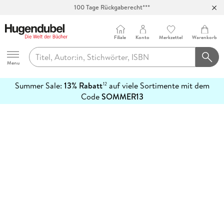
100 Tage Rückgaberecht***
Abholung in über 100 Filialen
Filiale
Konto
Merkzettel
Warenkorb
Hugendubel
Menu
Summer Sale:
13% Rabatt
auf viele Sortimente mit dem
12
mehr
Code
SOMMER13
erfahren