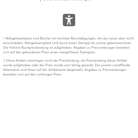
Mängelexemplare sind Bücher mit leichten Beschädigungen, die das Lesen aber nicht
1
einschränken. Mängelexemplare sind durch einen Stempel als solche gekennzeichnet.
Die frühere Buchpreisbindung ist aufgehoben. Angaben zu Preissenkungen beziehen
sich auf den gebundenen Preis eines mangelfreien Exemplars.
Diese Artikel unterliegen nicht der Preisbindung, die Preisbindung dieser Artikel
2
wurde aufgehoben oder der Preis wurde vom Verlag gesenkt. Die jeweils zutreffende
Alternative wird Ihnen auf der Artikelseite dargestellt. Angaben zu Preissenkungen
beziehen sich auf den vorherigen Preis.
Durch Öffnen der Leseprobe willigen Sie ein, dass Daten an den Anbieter der
3
Leseprobe übermittelt werden.
Der gebundene Preis dieses Artikels wird nach Ablauf des auf der Artikelseite
4
dargestellten Datums vom Verlag angehoben.
Der Preisvergleich bezieht sich auf die unverbindliche Preisempfehlung (UVP) des
5
Herstellers.
Der gebundene Preis dieses Artikels wurde vom Verlag gesenkt. Angaben zu
6
Preissenkungen beziehen sich auf den vorherigen Preis.
Die Preisbindung dieses Artikels wurde aufgehoben. Angaben zu Preissenkungen
7