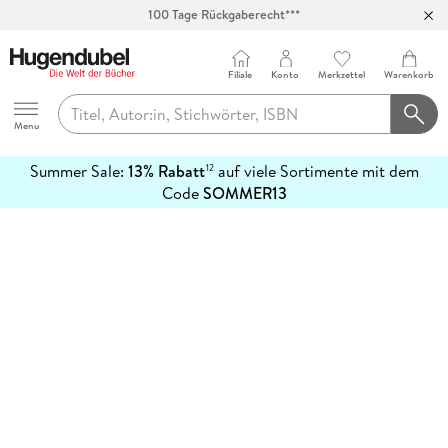
100 Tage Rückgaberecht***
Abholung in über 100 Filialen
Filiale
Konto
Merkzettel
Warenkorb
Hugendubel
Menu
Summer Sale:
13% Rabatt
auf viele Sortimente mit dem
12
mehr
Code
SOMMER13
erfahren