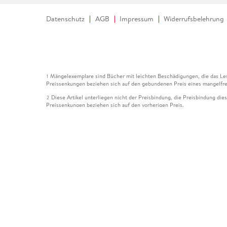
Datenschutz
AGB
Impressum
Widerrufsbelehrung
Mängelexemplare sind Bücher mit leichten Beschädigungen, die das Les
1
Preissenkungen beziehen sich auf den gebundenen Preis eines mangelfre
Diese Artikel unterliegen nicht der Preisbindung, die Preisbindung die
2
Preissenkungen beziehen sich auf den vorherigen Preis.
Durch Öffnen der Leseprobe willigen Sie ein, dass Daten an den Anbie
3
Der gebundene Preis dieses Artikels wird nach Ablauf des auf der Arti
4
Der Preisvergleich bezieht sich auf die unverbindliche Preisempfehlun
5
Der gebundene Preis dieses Artikels wurde vom Verlag gesenkt. Angabe
6
Die Preisbindung dieses Artikels wurde aufgehoben. Angaben zu Preis
7
Der gebundene Preis dieses Artikels wird nach Ablauf des auf der Arti
8
Ihr Gutschein SOMMER13 gilt bis einschließlich 10.08.2026. Sie könne
12
gültig für gesetzlich preisgebundene Artikel (deutschsprachige Bücher 
Gutscheinen und Geschenkkarten kombinierbar. Eine Barauszahlung ist ni