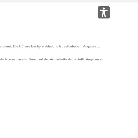
eichnet. Die frühere Buchpreisbindung ist aufgehoben. Angaben zu
e Alternative wird Ihnen auf der Artikelseite dargestellt. Angaben zu
ur Abholung mit Zahlung in der Filiale möglich. Der Gutschein ist nicht
t und das Hugendubel Hörbuch Abo. Der Gutschein ist nicht mit anderen