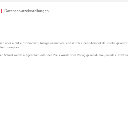
Datenschutzeinstellungen
en aber nicht einschränken. Mängelexemplare sind durch einen Stempel als solche gekennz
ien Exemplars.
ser Artikel wurde aufgehoben oder der Preis wurde vom Verlag gesenkt. Die jeweils zutreffend
ter der Leseprobe übermittelt werden.
kelseite dargestellten Datums vom Verlag angehoben.
g (UVP) des Herstellers.
n zu Preissenkungen beziehen sich auf den vorherigen Preis.
senkungen beziehen sich auf den letzten gebundenen Preis.
kelseite dargestellten Datums vom Verlag angehoben.
n den Gutschein ausschließlich online einlösen unter www.hugendubel.de. Keine Bestellung z
und eBooks) sowie für preisgebundene Kalender, tolino shine (4016621130466), tolino selec
cht möglich. Ein Weiterverkauf und der Handel des Gutscheincodes sind nicht gestattet.