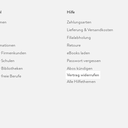
l
Hilfe
hmen
Zahlungsarten
Lieferung & Versandkosten
Filialabholung
mationen
Retoure
ür Firmenkunden
eBooks laden
r Schulen
Passwort vergessen
r Bibliotheken
Abos kündigen
Vertrag widerrufen
r freie Berufe
Alle Hilfethemen