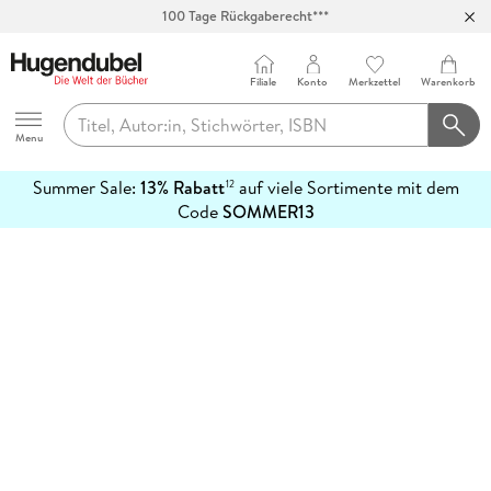
100 Tage Rückgaberecht***
Abholung in über 100 Filialen
Filiale
Konto
Merkzettel
Warenkorb
Hugendubel
Menu
Summer Sale:
13% Rabatt
auf viele Sortimente mit dem
12
mehr
Code
SOMMER13
erfahren