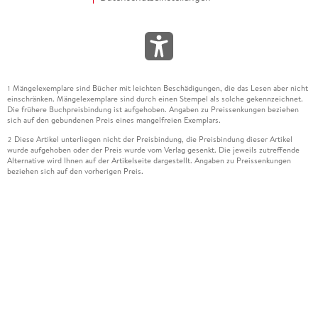
Mängelexemplare sind Bücher mit leichten Beschädigungen, die das Lesen aber nicht
1
einschränken. Mängelexemplare sind durch einen Stempel als solche gekennzeichnet.
Die frühere Buchpreisbindung ist aufgehoben. Angaben zu Preissenkungen beziehen
sich auf den gebundenen Preis eines mangelfreien Exemplars.
Diese Artikel unterliegen nicht der Preisbindung, die Preisbindung dieser Artikel
2
wurde aufgehoben oder der Preis wurde vom Verlag gesenkt. Die jeweils zutreffende
Alternative wird Ihnen auf der Artikelseite dargestellt. Angaben zu Preissenkungen
beziehen sich auf den vorherigen Preis.
Durch Öffnen der Leseprobe willigen Sie ein, dass Daten an den Anbieter der
3
Leseprobe übermittelt werden.
Der gebundene Preis dieses Artikels wird nach Ablauf des auf der Artikelseite
4
dargestellten Datums vom Verlag angehoben.
Der Preisvergleich bezieht sich auf die unverbindliche Preisempfehlung (UVP) des
5
Herstellers.
Der gebundene Preis dieses Artikels wurde vom Verlag gesenkt. Angaben zu
6
Preissenkungen beziehen sich auf den vorherigen Preis.
Die Preisbindung dieses Artikels wurde aufgehoben. Angaben zu Preissenkungen
7