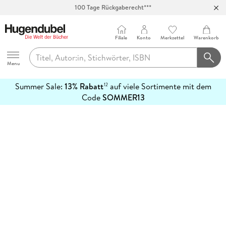
100 Tage Rückgaberecht***
Abholung in über 100 Filialen
Filiale
Konto
Merkzettel
Warenkorb
Hugendubel
Menu
Summer Sale:
13% Rabatt
auf viele Sortimente mit dem
12
mehr
Code
SOMMER13
erfahren