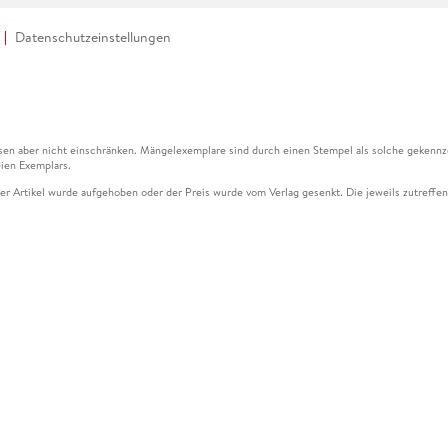
Datenschutzeinstellungen
en aber nicht einschränken. Mängelexemplare sind durch einen Stempel als solche gekennz
ien Exemplars.
ser Artikel wurde aufgehoben oder der Preis wurde vom Verlag gesenkt. Die jeweils zutreffend
ter der Leseprobe übermittelt werden.
kelseite dargestellten Datums vom Verlag angehoben.
g (UVP) des Herstellers.
n zu Preissenkungen beziehen sich auf den vorherigen Preis.
senkungen beziehen sich auf den letzten gebundenen Preis.
kelseite dargestellten Datums vom Verlag angehoben.
n den Gutschein ausschließlich online einlösen unter www.hugendubel.de. Keine Bestellung z
und eBooks) sowie für preisgebundene Kalender, tolino shine (4016621130466), tolino selec
cht möglich. Ein Weiterverkauf und der Handel des Gutscheincodes sind nicht gestattet.