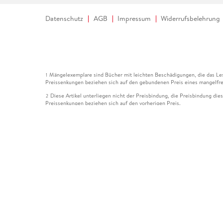
Datenschutz
AGB
Impressum
Widerrufsbelehrung
Mängelexemplare sind Bücher mit leichten Beschädigungen, die das Les
1
Preissenkungen beziehen sich auf den gebundenen Preis eines mangelfre
Diese Artikel unterliegen nicht der Preisbindung, die Preisbindung die
2
Preissenkungen beziehen sich auf den vorherigen Preis.
Durch Öffnen der Leseprobe willigen Sie ein, dass Daten an den Anbie
3
Der gebundene Preis dieses Artikels wird nach Ablauf des auf der Arti
4
Der Preisvergleich bezieht sich auf die unverbindliche Preisempfehlun
5
Der gebundene Preis dieses Artikels wurde vom Verlag gesenkt. Angabe
6
Die Preisbindung dieses Artikels wurde aufgehoben. Angaben zu Preis
7
Der gebundene Preis dieses Artikels wird nach Ablauf des auf der Arti
8
Ihr Gutschein SOMMER13 gilt bis einschließlich 10.08.2026. Sie könne
12
gültig für gesetzlich preisgebundene Artikel (deutschsprachige Bücher 
Gutscheinen und Geschenkkarten kombinierbar. Eine Barauszahlung ist ni