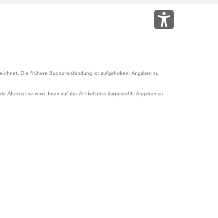
eichnet. Die frühere Buchpreisbindung ist aufgehoben. Angaben zu
e Alternative wird Ihnen auf der Artikelseite dargestellt. Angaben zu
ur Abholung mit Zahlung in der Filiale möglich. Der Gutschein ist nicht
t und das Hugendubel Hörbuch Abo. Der Gutschein ist nicht mit anderen