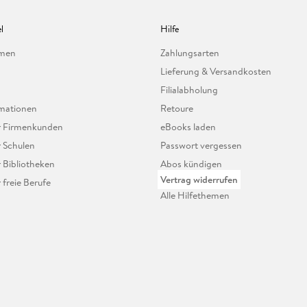
l
Hilfe
hmen
Zahlungsarten
Lieferung & Versandkosten
Filialabholung
mationen
Retoure
ür Firmenkunden
eBooks laden
r Schulen
Passwort vergessen
r Bibliotheken
Abos kündigen
Vertrag widerrufen
r freie Berufe
Alle Hilfethemen