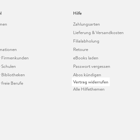
l
Hilfe
hmen
Zahlungsarten
Lieferung & Versandkosten
Filialabholung
mationen
Retoure
ür Firmenkunden
eBooks laden
r Schulen
Passwort vergessen
r Bibliotheken
Abos kündigen
Vertrag widerrufen
r freie Berufe
Alle Hilfethemen