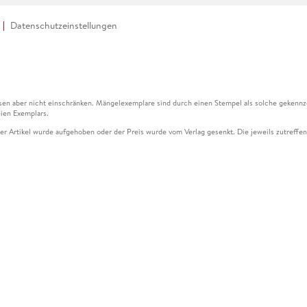
Datenschutzeinstellungen
en aber nicht einschränken. Mängelexemplare sind durch einen Stempel als solche gekennz
ien Exemplars.
ser Artikel wurde aufgehoben oder der Preis wurde vom Verlag gesenkt. Die jeweils zutreffend
ter der Leseprobe übermittelt werden.
kelseite dargestellten Datums vom Verlag angehoben.
g (UVP) des Herstellers.
n zu Preissenkungen beziehen sich auf den vorherigen Preis.
senkungen beziehen sich auf den letzten gebundenen Preis.
kelseite dargestellten Datums vom Verlag angehoben.
n den Gutschein ausschließlich online einlösen unter www.hugendubel.de. Keine Bestellung z
und eBooks) sowie für preisgebundene Kalender, tolino shine (4016621130466), tolino selec
cht möglich. Ein Weiterverkauf und der Handel des Gutscheincodes sind nicht gestattet.