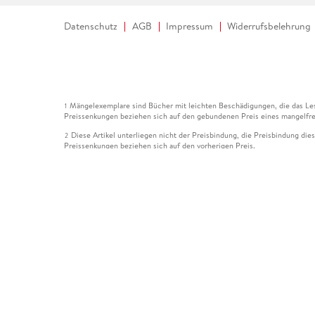
Datenschutz
AGB
Impressum
Widerrufsbelehrung
Mängelexemplare sind Bücher mit leichten Beschädigungen, die das Les
1
Preissenkungen beziehen sich auf den gebundenen Preis eines mangelfre
Diese Artikel unterliegen nicht der Preisbindung, die Preisbindung die
2
Preissenkungen beziehen sich auf den vorherigen Preis.
Durch Öffnen der Leseprobe willigen Sie ein, dass Daten an den Anbie
3
Der gebundene Preis dieses Artikels wird nach Ablauf des auf der Arti
4
Der Preisvergleich bezieht sich auf die unverbindliche Preisempfehlun
5
Der gebundene Preis dieses Artikels wurde vom Verlag gesenkt. Angabe
6
Die Preisbindung dieses Artikels wurde aufgehoben. Angaben zu Preis
7
Der gebundene Preis dieses Artikels wird nach Ablauf des auf der Arti
8
Ihr Gutschein SOMMER13 gilt bis einschließlich 10.08.2026. Sie könne
12
gültig für gesetzlich preisgebundene Artikel (deutschsprachige Bücher 
Gutscheinen und Geschenkkarten kombinierbar. Eine Barauszahlung ist ni