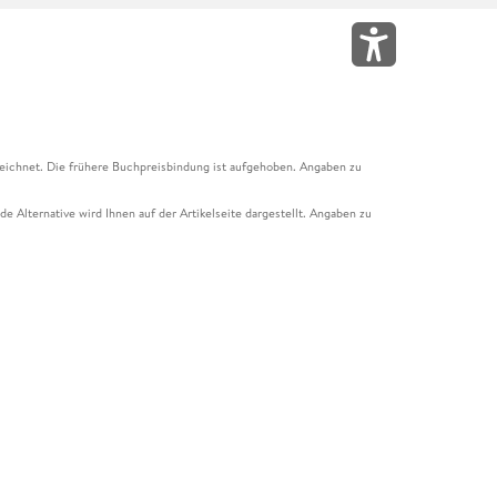
eichnet. Die frühere Buchpreisbindung ist aufgehoben. Angaben zu
e Alternative wird Ihnen auf der Artikelseite dargestellt. Angaben zu
ur Abholung mit Zahlung in der Filiale möglich. Der Gutschein ist nicht
t und das Hugendubel Hörbuch Abo. Der Gutschein ist nicht mit anderen