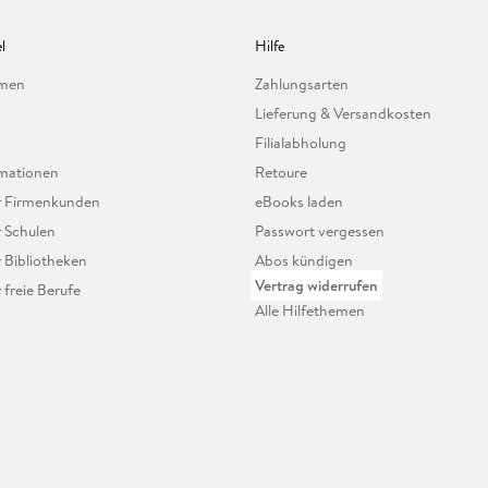
l
Hilfe
hmen
Zahlungsarten
Lieferung & Versandkosten
Filialabholung
mationen
Retoure
ür Firmenkunden
eBooks laden
r Schulen
Passwort vergessen
r Bibliotheken
Abos kündigen
Vertrag widerrufen
r freie Berufe
Alle Hilfethemen