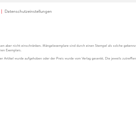
Datenschutzeinstellungen
en aber nicht einschränken. Mängelexemplare sind durch einen Stempel als solche gekennz
ien Exemplars.
ser Artikel wurde aufgehoben oder der Preis wurde vom Verlag gesenkt. Die jeweils zutreffend
ter der Leseprobe übermittelt werden.
kelseite dargestellten Datums vom Verlag angehoben.
g (UVP) des Herstellers.
n zu Preissenkungen beziehen sich auf den vorherigen Preis.
senkungen beziehen sich auf den letzten gebundenen Preis.
kelseite dargestellten Datums vom Verlag angehoben.
n den Gutschein ausschließlich online einlösen unter www.hugendubel.de. Keine Bestellung z
und eBooks) sowie für preisgebundene Kalender, tolino shine (4016621130466), tolino selec
cht möglich. Ein Weiterverkauf und der Handel des Gutscheincodes sind nicht gestattet.