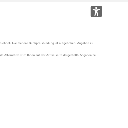
eichnet. Die frühere Buchpreisbindung ist aufgehoben. Angaben zu
e Alternative wird Ihnen auf der Artikelseite dargestellt. Angaben zu
ur Abholung mit Zahlung in der Filiale möglich. Der Gutschein ist nicht
t und das Hugendubel Hörbuch Abo. Der Gutschein ist nicht mit anderen