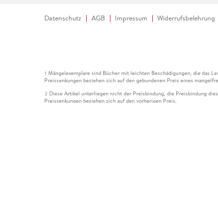
Datenschutz
AGB
Impressum
Widerrufsbelehrung
Mängelexemplare sind Bücher mit leichten Beschädigungen, die das Les
1
Preissenkungen beziehen sich auf den gebundenen Preis eines mangelfre
Diese Artikel unterliegen nicht der Preisbindung, die Preisbindung die
2
Preissenkungen beziehen sich auf den vorherigen Preis.
Durch Öffnen der Leseprobe willigen Sie ein, dass Daten an den Anbie
3
Der gebundene Preis dieses Artikels wird nach Ablauf des auf der Arti
4
Der Preisvergleich bezieht sich auf die unverbindliche Preisempfehlun
5
Der gebundene Preis dieses Artikels wurde vom Verlag gesenkt. Angabe
6
Die Preisbindung dieses Artikels wurde aufgehoben. Angaben zu Preis
7
Der gebundene Preis dieses Artikels wird nach Ablauf des auf der Arti
8
Ihr Gutschein SOMMER13 gilt bis einschließlich 10.08.2026. Sie könne
12
gültig für gesetzlich preisgebundene Artikel (deutschsprachige Bücher 
Gutscheinen und Geschenkkarten kombinierbar. Eine Barauszahlung ist ni