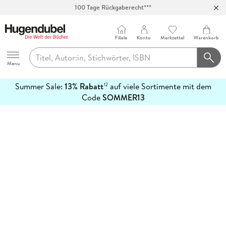
100 Tage Rückgaberecht***
Abholung in über 100 Filialen
Filiale
Konto
Merkzettel
Warenkorb
Hugendubel
Menu
Summer Sale:
13% Rabatt
auf viele Sortimente mit dem
12
mehr
Code
SOMMER13
erfahren