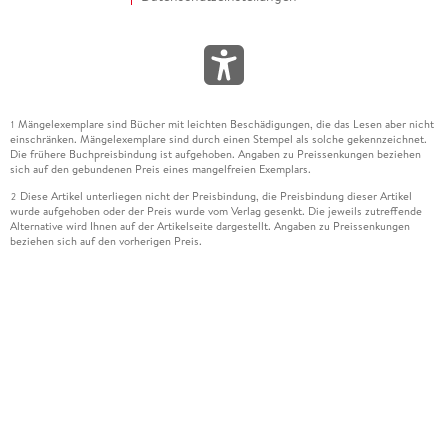
Mängelexemplare sind Bücher mit leichten Beschädigungen, die das Lesen aber nicht
1
einschränken. Mängelexemplare sind durch einen Stempel als solche gekennzeichnet.
Die frühere Buchpreisbindung ist aufgehoben. Angaben zu Preissenkungen beziehen
sich auf den gebundenen Preis eines mangelfreien Exemplars.
Diese Artikel unterliegen nicht der Preisbindung, die Preisbindung dieser Artikel
2
wurde aufgehoben oder der Preis wurde vom Verlag gesenkt. Die jeweils zutreffende
Alternative wird Ihnen auf der Artikelseite dargestellt. Angaben zu Preissenkungen
beziehen sich auf den vorherigen Preis.
Durch Öffnen der Leseprobe willigen Sie ein, dass Daten an den Anbieter der
3
Leseprobe übermittelt werden.
Der gebundene Preis dieses Artikels wird nach Ablauf des auf der Artikelseite
4
dargestellten Datums vom Verlag angehoben.
Der Preisvergleich bezieht sich auf die unverbindliche Preisempfehlung (UVP) des
5
Herstellers.
Der gebundene Preis dieses Artikels wurde vom Verlag gesenkt. Angaben zu
6
Preissenkungen beziehen sich auf den vorherigen Preis.
Die Preisbindung dieses Artikels wurde aufgehoben. Angaben zu Preissenkungen
7