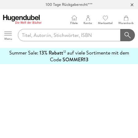
100 Tage Rückgaberecht***
Abholung in über 100 Filialen
Filiale
Konto
Merkzettel
Warenkorb
Hugendubel
Menu
Summer Sale:
13% Rabatt
auf viele Sortimente mit dem
12
mehr
Code
SOMMER13
erfahren