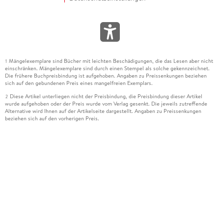
Mängelexemplare sind Bücher mit leichten Beschädigungen, die das Lesen aber nicht
1
einschränken. Mängelexemplare sind durch einen Stempel als solche gekennzeichnet.
Die frühere Buchpreisbindung ist aufgehoben. Angaben zu Preissenkungen beziehen
sich auf den gebundenen Preis eines mangelfreien Exemplars.
Diese Artikel unterliegen nicht der Preisbindung, die Preisbindung dieser Artikel
2
wurde aufgehoben oder der Preis wurde vom Verlag gesenkt. Die jeweils zutreffende
Alternative wird Ihnen auf der Artikelseite dargestellt. Angaben zu Preissenkungen
beziehen sich auf den vorherigen Preis.
Durch Öffnen der Leseprobe willigen Sie ein, dass Daten an den Anbieter der
3
Leseprobe übermittelt werden.
Der gebundene Preis dieses Artikels wird nach Ablauf des auf der Artikelseite
4
dargestellten Datums vom Verlag angehoben.
Der Preisvergleich bezieht sich auf die unverbindliche Preisempfehlung (UVP) des
5
Herstellers.
Der gebundene Preis dieses Artikels wurde vom Verlag gesenkt. Angaben zu
6
Preissenkungen beziehen sich auf den vorherigen Preis.
Die Preisbindung dieses Artikels wurde aufgehoben. Angaben zu Preissenkungen
7