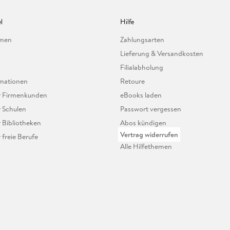
l
Hilfe
hmen
Zahlungsarten
Lieferung & Versandkosten
Filialabholung
mationen
Retoure
ür Firmenkunden
eBooks laden
r Schulen
Passwort vergessen
r Bibliotheken
Abos kündigen
Vertrag widerrufen
r freie Berufe
Alle Hilfethemen