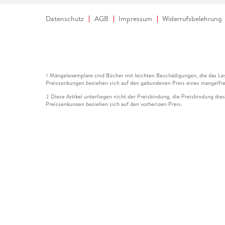
Datenschutz
AGB
Impressum
Widerrufsbelehrung
Mängelexemplare sind Bücher mit leichten Beschädigungen, die das Les
1
Preissenkungen beziehen sich auf den gebundenen Preis eines mangelfre
Diese Artikel unterliegen nicht der Preisbindung, die Preisbindung die
2
Preissenkungen beziehen sich auf den vorherigen Preis.
Durch Öffnen der Leseprobe willigen Sie ein, dass Daten an den Anbie
3
Der gebundene Preis dieses Artikels wird nach Ablauf des auf der Arti
4
Der Preisvergleich bezieht sich auf die unverbindliche Preisempfehlun
5
Der gebundene Preis dieses Artikels wurde vom Verlag gesenkt. Angabe
6
Die Preisbindung dieses Artikels wurde aufgehoben. Angaben zu Preis
7
Der gebundene Preis dieses Artikels wird nach Ablauf des auf der Arti
8
Ihr Gutschein SOMMER13 gilt bis einschließlich 10.08.2026. Sie könne
12
gültig für gesetzlich preisgebundene Artikel (deutschsprachige Bücher 
Gutscheinen und Geschenkkarten kombinierbar. Eine Barauszahlung ist ni