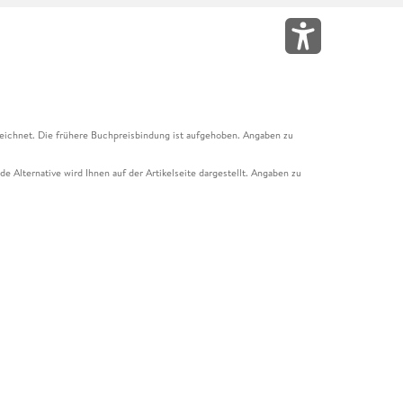
eichnet. Die frühere Buchpreisbindung ist aufgehoben. Angaben zu
e Alternative wird Ihnen auf der Artikelseite dargestellt. Angaben zu
ur Abholung mit Zahlung in der Filiale möglich. Der Gutschein ist nicht
t und das Hugendubel Hörbuch Abo. Der Gutschein ist nicht mit anderen