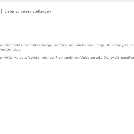
Datenschutzeinstellungen
en aber nicht einschränken. Mängelexemplare sind durch einen Stempel als solche gekennz
ien Exemplars.
ser Artikel wurde aufgehoben oder der Preis wurde vom Verlag gesenkt. Die jeweils zutreffend
ter der Leseprobe übermittelt werden.
kelseite dargestellten Datums vom Verlag angehoben.
g (UVP) des Herstellers.
n zu Preissenkungen beziehen sich auf den vorherigen Preis.
senkungen beziehen sich auf den letzten gebundenen Preis.
kelseite dargestellten Datums vom Verlag angehoben.
n den Gutschein ausschließlich online einlösen unter www.hugendubel.de. Keine Bestellung z
und eBooks) sowie für preisgebundene Kalender, tolino shine (4016621130466), tolino selec
cht möglich. Ein Weiterverkauf und der Handel des Gutscheincodes sind nicht gestattet.