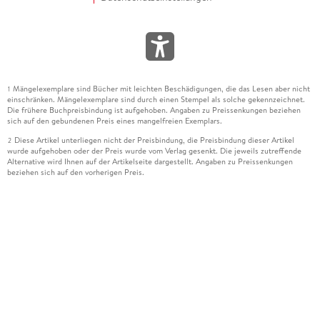
Mängelexemplare sind Bücher mit leichten Beschädigungen, die das Lesen aber nicht
1
einschränken. Mängelexemplare sind durch einen Stempel als solche gekennzeichnet.
Die frühere Buchpreisbindung ist aufgehoben. Angaben zu Preissenkungen beziehen
sich auf den gebundenen Preis eines mangelfreien Exemplars.
Diese Artikel unterliegen nicht der Preisbindung, die Preisbindung dieser Artikel
2
wurde aufgehoben oder der Preis wurde vom Verlag gesenkt. Die jeweils zutreffende
Alternative wird Ihnen auf der Artikelseite dargestellt. Angaben zu Preissenkungen
beziehen sich auf den vorherigen Preis.
Durch Öffnen der Leseprobe willigen Sie ein, dass Daten an den Anbieter der
3
Leseprobe übermittelt werden.
Der gebundene Preis dieses Artikels wird nach Ablauf des auf der Artikelseite
4
dargestellten Datums vom Verlag angehoben.
Der Preisvergleich bezieht sich auf die unverbindliche Preisempfehlung (UVP) des
5
Herstellers.
Der gebundene Preis dieses Artikels wurde vom Verlag gesenkt. Angaben zu
6
Preissenkungen beziehen sich auf den vorherigen Preis.
Die Preisbindung dieses Artikels wurde aufgehoben. Angaben zu Preissenkungen
7