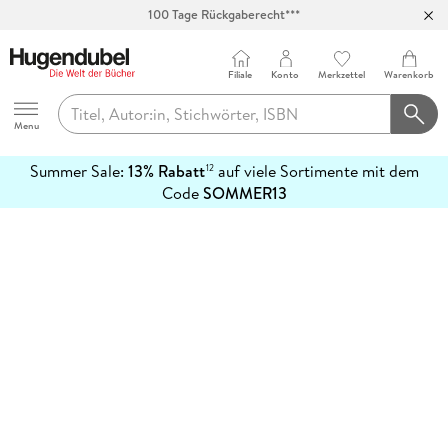
100 Tage Rückgaberecht***
Abholung in über 100 Filialen
Filiale
Konto
Merkzettel
Warenkorb
Hugendubel
Menu
Summer Sale:
13% Rabatt
auf viele Sortimente mit dem
12
mehr
Code
SOMMER13
erfahren