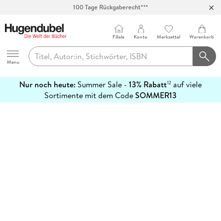
100 Tage Rückgaberecht***
Abholung in über 100 Filialen
Filiale
Konto
Merkzettel
Warenkorb
Hugendubel
Menu
Nur noch heute:
Summer Sale -
13% Rabatt
auf viele
12
mehr
Sortimente mit dem Code
SOMMER13
erfahren