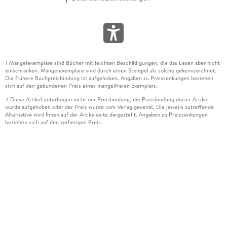
Mängelexemplare sind Bücher mit leichten Beschädigungen, die das Lesen aber nicht
1
einschränken. Mängelexemplare sind durch einen Stempel als solche gekennzeichnet.
Die frühere Buchpreisbindung ist aufgehoben. Angaben zu Preissenkungen beziehen
sich auf den gebundenen Preis eines mangelfreien Exemplars.
Diese Artikel unterliegen nicht der Preisbindung, die Preisbindung dieser Artikel
2
wurde aufgehoben oder der Preis wurde vom Verlag gesenkt. Die jeweils zutreffende
Alternative wird Ihnen auf der Artikelseite dargestellt. Angaben zu Preissenkungen
beziehen sich auf den vorherigen Preis.
Durch Öffnen der Leseprobe willigen Sie ein, dass Daten an den Anbieter der
3
Leseprobe übermittelt werden.
Der gebundene Preis dieses Artikels wird nach Ablauf des auf der Artikelseite
4
dargestellten Datums vom Verlag angehoben.
Der Preisvergleich bezieht sich auf die unverbindliche Preisempfehlung (UVP) des
5
Herstellers.
Der gebundene Preis dieses Artikels wurde vom Verlag gesenkt. Angaben zu
6
Preissenkungen beziehen sich auf den vorherigen Preis.
Die Preisbindung dieses Artikels wurde aufgehoben. Angaben zu Preissenkungen
7