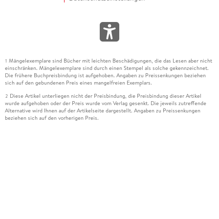
Mängelexemplare sind Bücher mit leichten Beschädigungen, die das Lesen aber nicht
1
einschränken. Mängelexemplare sind durch einen Stempel als solche gekennzeichnet.
Die frühere Buchpreisbindung ist aufgehoben. Angaben zu Preissenkungen beziehen
sich auf den gebundenen Preis eines mangelfreien Exemplars.
Diese Artikel unterliegen nicht der Preisbindung, die Preisbindung dieser Artikel
2
wurde aufgehoben oder der Preis wurde vom Verlag gesenkt. Die jeweils zutreffende
Alternative wird Ihnen auf der Artikelseite dargestellt. Angaben zu Preissenkungen
beziehen sich auf den vorherigen Preis.
Durch Öffnen der Leseprobe willigen Sie ein, dass Daten an den Anbieter der
3
Leseprobe übermittelt werden.
Der gebundene Preis dieses Artikels wird nach Ablauf des auf der Artikelseite
4
dargestellten Datums vom Verlag angehoben.
Der Preisvergleich bezieht sich auf die unverbindliche Preisempfehlung (UVP) des
5
Herstellers.
Der gebundene Preis dieses Artikels wurde vom Verlag gesenkt. Angaben zu
6
Preissenkungen beziehen sich auf den vorherigen Preis.
Die Preisbindung dieses Artikels wurde aufgehoben. Angaben zu Preissenkungen
7