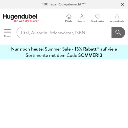
100 Tage Rückgaberecht***
Abholung in über 100 Filialen
Filiale
Konto
Merkzettel
Warenkorb
Hugendubel
Menu
Nur noch heute:
Summer Sale -
13% Rabatt
auf viele
12
mehr
Sortimente mit dem Code
SOMMER13
erfahren