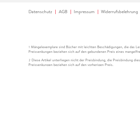
Datenschutz
AGB
Impressum
Widerrufsbelehrung
Mängelexemplare sind Bücher mit leichten Beschädigungen, die das Les
1
Preissenkungen beziehen sich auf den gebundenen Preis eines mangelfre
Diese Artikel unterliegen nicht der Preisbindung, die Preisbindung die
2
Preissenkungen beziehen sich auf den vorherigen Preis.
Durch Öffnen der Leseprobe willigen Sie ein, dass Daten an den Anbie
3
Der gebundene Preis dieses Artikels wird nach Ablauf des auf der Arti
4
Der Preisvergleich bezieht sich auf die unverbindliche Preisempfehlun
5
Der gebundene Preis dieses Artikels wurde vom Verlag gesenkt. Angabe
6
Die Preisbindung dieses Artikels wurde aufgehoben. Angaben zu Preis
7
Der gebundene Preis dieses Artikels wird nach Ablauf des auf der Arti
8
Ihr Gutschein SOMMER13 gilt bis einschließlich 10.08.2026. Sie könne
12
gültig für gesetzlich preisgebundene Artikel (deutschsprachige Bücher 
Gutscheinen und Geschenkkarten kombinierbar. Eine Barauszahlung ist ni