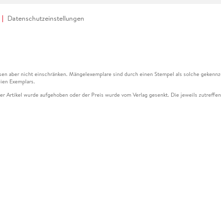
Datenschutzeinstellungen
en aber nicht einschränken. Mängelexemplare sind durch einen Stempel als solche gekennz
ien Exemplars.
ser Artikel wurde aufgehoben oder der Preis wurde vom Verlag gesenkt. Die jeweils zutreffend
ter der Leseprobe übermittelt werden.
kelseite dargestellten Datums vom Verlag angehoben.
g (UVP) des Herstellers.
n zu Preissenkungen beziehen sich auf den vorherigen Preis.
senkungen beziehen sich auf den letzten gebundenen Preis.
kelseite dargestellten Datums vom Verlag angehoben.
n den Gutschein ausschließlich online einlösen unter www.hugendubel.de. Keine Bestellung z
und eBooks) sowie für preisgebundene Kalender, tolino shine (4016621130466), tolino selec
cht möglich. Ein Weiterverkauf und der Handel des Gutscheincodes sind nicht gestattet.