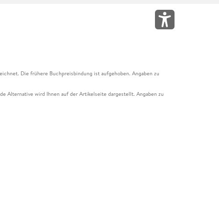
eichnet. Die frühere Buchpreisbindung ist aufgehoben. Angaben zu
e Alternative wird Ihnen auf der Artikelseite dargestellt. Angaben zu
ur Abholung mit Zahlung in der Filiale möglich. Der Gutschein ist nicht
t und das Hugendubel Hörbuch Abo. Der Gutschein ist nicht mit anderen