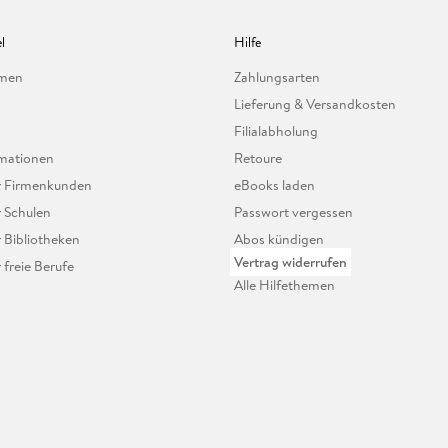
l
Hilfe
hmen
Zahlungsarten
Lieferung & Versandkosten
Filialabholung
mationen
Retoure
ür Firmenkunden
eBooks laden
r Schulen
Passwort vergessen
r Bibliotheken
Abos kündigen
Vertrag widerrufen
r freie Berufe
Alle Hilfethemen