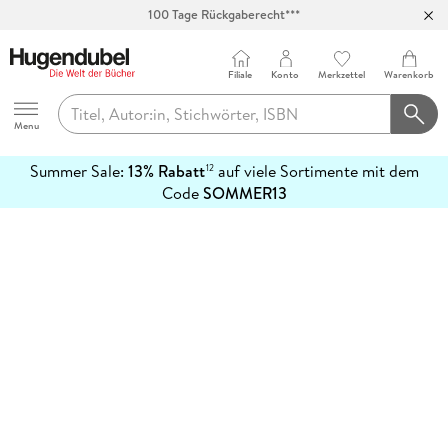
100 Tage Rückgaberecht***
Abholung in über 100 Filialen
Filiale
Konto
Merkzettel
Warenkorb
Hugendubel
Menu
Summer Sale:
13% Rabatt
auf viele Sortimente mit dem
12
mehr
Code
SOMMER13
erfahren