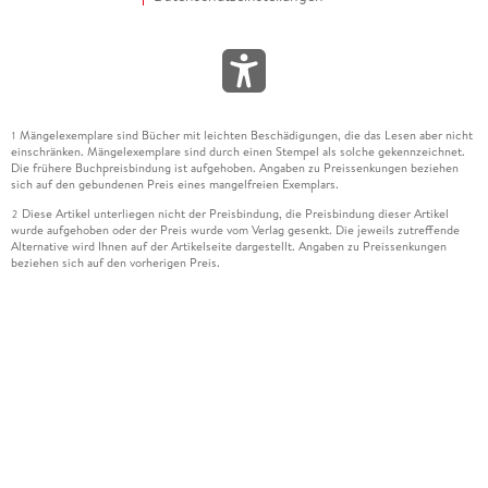
Mängelexemplare sind Bücher mit leichten Beschädigungen, die das Lesen aber nicht
1
einschränken. Mängelexemplare sind durch einen Stempel als solche gekennzeichnet.
Die frühere Buchpreisbindung ist aufgehoben. Angaben zu Preissenkungen beziehen
sich auf den gebundenen Preis eines mangelfreien Exemplars.
Diese Artikel unterliegen nicht der Preisbindung, die Preisbindung dieser Artikel
2
wurde aufgehoben oder der Preis wurde vom Verlag gesenkt. Die jeweils zutreffende
Alternative wird Ihnen auf der Artikelseite dargestellt. Angaben zu Preissenkungen
beziehen sich auf den vorherigen Preis.
Durch Öffnen der Leseprobe willigen Sie ein, dass Daten an den Anbieter der
3
Leseprobe übermittelt werden.
Der gebundene Preis dieses Artikels wird nach Ablauf des auf der Artikelseite
4
dargestellten Datums vom Verlag angehoben.
Der Preisvergleich bezieht sich auf die unverbindliche Preisempfehlung (UVP) des
5
Herstellers.
Der gebundene Preis dieses Artikels wurde vom Verlag gesenkt. Angaben zu
6
Preissenkungen beziehen sich auf den vorherigen Preis.
Die Preisbindung dieses Artikels wurde aufgehoben. Angaben zu Preissenkungen
7