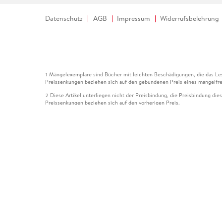
Datenschutz
AGB
Impressum
Widerrufsbelehrung
Mängelexemplare sind Bücher mit leichten Beschädigungen, die das Les
1
Preissenkungen beziehen sich auf den gebundenen Preis eines mangelfre
Diese Artikel unterliegen nicht der Preisbindung, die Preisbindung die
2
Preissenkungen beziehen sich auf den vorherigen Preis.
Durch Öffnen der Leseprobe willigen Sie ein, dass Daten an den Anbie
3
Der gebundene Preis dieses Artikels wird nach Ablauf des auf der Arti
4
Der Preisvergleich bezieht sich auf die unverbindliche Preisempfehlun
5
Der gebundene Preis dieses Artikels wurde vom Verlag gesenkt. Angabe
6
Die Preisbindung dieses Artikels wurde aufgehoben. Angaben zu Preis
7
Der gebundene Preis dieses Artikels wird nach Ablauf des auf der Arti
8
Ihr Gutschein SOMMER13 gilt bis einschließlich 10.08.2026. Sie könne
12
gültig für gesetzlich preisgebundene Artikel (deutschsprachige Bücher 
Gutscheinen und Geschenkkarten kombinierbar. Eine Barauszahlung ist ni