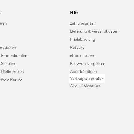
l
Hilfe
hmen
Zahlungsarten
Lieferung & Versandkosten
Filialabholung
mationen
Retoure
ür Firmenkunden
eBooks laden
r Schulen
Passwort vergessen
r Bibliotheken
Abos kündigen
Vertrag widerrufen
r freie Berufe
Alle Hilfethemen