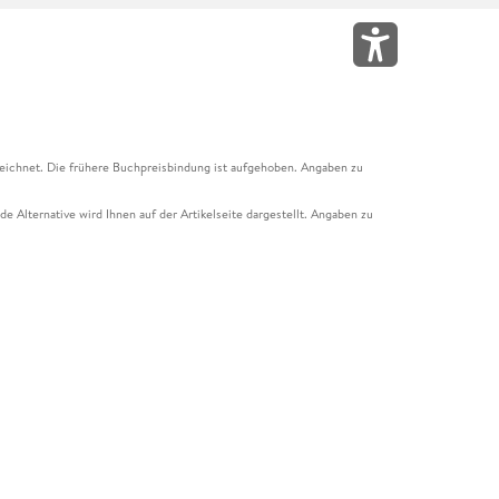
eichnet. Die frühere Buchpreisbindung ist aufgehoben. Angaben zu
e Alternative wird Ihnen auf der Artikelseite dargestellt. Angaben zu
ur Abholung mit Zahlung in der Filiale möglich. Der Gutschein ist nicht
t und das Hugendubel Hörbuch Abo. Der Gutschein ist nicht mit anderen