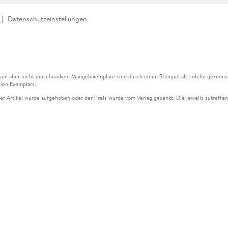
Datenschutzeinstellungen
en aber nicht einschränken. Mängelexemplare sind durch einen Stempel als solche gekennz
ien Exemplars.
ser Artikel wurde aufgehoben oder der Preis wurde vom Verlag gesenkt. Die jeweils zutreffend
ter der Leseprobe übermittelt werden.
kelseite dargestellten Datums vom Verlag angehoben.
g (UVP) des Herstellers.
n zu Preissenkungen beziehen sich auf den vorherigen Preis.
senkungen beziehen sich auf den letzten gebundenen Preis.
kelseite dargestellten Datums vom Verlag angehoben.
n den Gutschein ausschließlich online einlösen unter www.hugendubel.de. Keine Bestellung z
und eBooks) sowie für preisgebundene Kalender, tolino shine (4016621130466), tolino selec
cht möglich. Ein Weiterverkauf und der Handel des Gutscheincodes sind nicht gestattet.