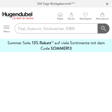
100 Tage Rückgaberecht***
Abholung in über 100 Filialen
Filiale
Konto
Merkzettel
Warenkorb
Hugendubel
Menu
Summer Sale:
13% Rabatt
auf viele Sortimente mit dem
12
mehr
Code
SOMMER13
erfahren