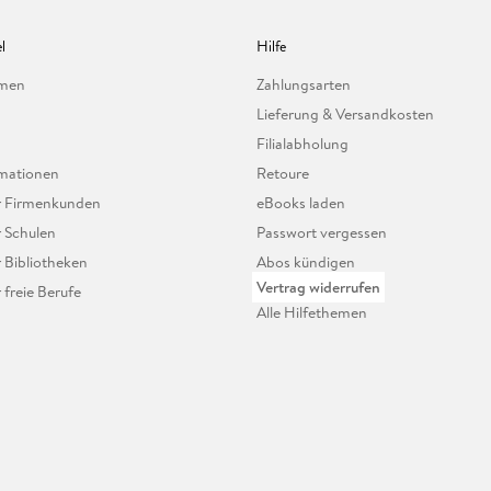
l
Hilfe
hmen
Zahlungsarten
Lieferung & Versandkosten
Filialabholung
mationen
Retoure
ür Firmenkunden
eBooks laden
r Schulen
Passwort vergessen
r Bibliotheken
Abos kündigen
Vertrag widerrufen
r freie Berufe
Alle Hilfethemen