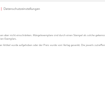
Datenschutzeinstellungen
en aber nicht einschränken. Mängelexemplare sind durch einen Stempel als solche gekennz
ien Exemplars.
ser Artikel wurde aufgehoben oder der Preis wurde vom Verlag gesenkt. Die jeweils zutreffend
ter der Leseprobe übermittelt werden.
kelseite dargestellten Datums vom Verlag angehoben.
g (UVP) des Herstellers.
n zu Preissenkungen beziehen sich auf den vorherigen Preis.
senkungen beziehen sich auf den letzten gebundenen Preis.
kelseite dargestellten Datums vom Verlag angehoben.
n den Gutschein ausschließlich online einlösen unter www.hugendubel.de. Keine Bestellung z
und eBooks) sowie für preisgebundene Kalender, tolino shine (4016621130466), tolino selec
cht möglich. Ein Weiterverkauf und der Handel des Gutscheincodes sind nicht gestattet.