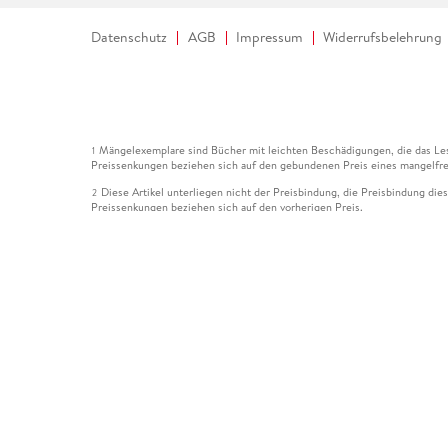
Datenschutz
AGB
Impressum
Widerrufsbelehrung
Mängelexemplare sind Bücher mit leichten Beschädigungen, die das Les
1
Preissenkungen beziehen sich auf den gebundenen Preis eines mangelfre
Diese Artikel unterliegen nicht der Preisbindung, die Preisbindung die
2
Preissenkungen beziehen sich auf den vorherigen Preis.
Durch Öffnen der Leseprobe willigen Sie ein, dass Daten an den Anbie
3
Der gebundene Preis dieses Artikels wird nach Ablauf des auf der Arti
4
Der Preisvergleich bezieht sich auf die unverbindliche Preisempfehlun
5
Der gebundene Preis dieses Artikels wurde vom Verlag gesenkt. Angabe
6
Die Preisbindung dieses Artikels wurde aufgehoben. Angaben zu Preis
7
Der gebundene Preis dieses Artikels wird nach Ablauf des auf der Arti
8
Ihr Gutschein SOMMER13 gilt bis einschließlich 10.08.2026. Sie könne
12
gültig für gesetzlich preisgebundene Artikel (deutschsprachige Bücher 
Gutscheinen und Geschenkkarten kombinierbar. Eine Barauszahlung ist ni