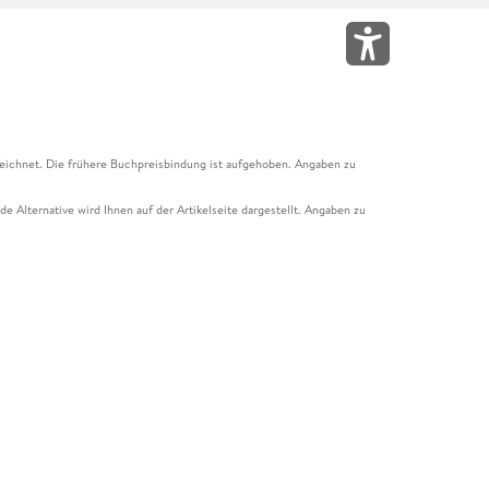
eichnet. Die frühere Buchpreisbindung ist aufgehoben. Angaben zu
e Alternative wird Ihnen auf der Artikelseite dargestellt. Angaben zu
ur Abholung mit Zahlung in der Filiale möglich. Der Gutschein ist nicht
t und das Hugendubel Hörbuch Abo. Der Gutschein ist nicht mit anderen