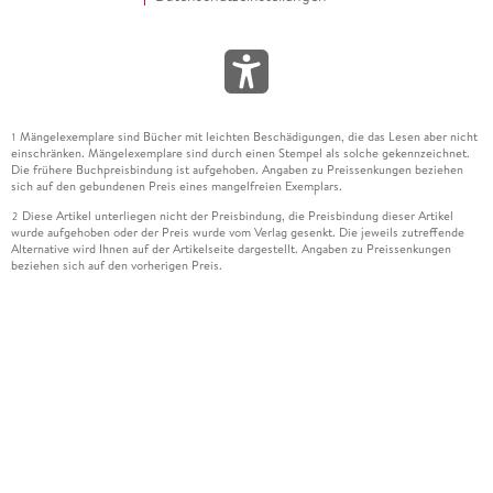
Mängelexemplare sind Bücher mit leichten Beschädigungen, die das Lesen aber nicht
1
einschränken. Mängelexemplare sind durch einen Stempel als solche gekennzeichnet.
Die frühere Buchpreisbindung ist aufgehoben. Angaben zu Preissenkungen beziehen
sich auf den gebundenen Preis eines mangelfreien Exemplars.
Diese Artikel unterliegen nicht der Preisbindung, die Preisbindung dieser Artikel
2
wurde aufgehoben oder der Preis wurde vom Verlag gesenkt. Die jeweils zutreffende
Alternative wird Ihnen auf der Artikelseite dargestellt. Angaben zu Preissenkungen
beziehen sich auf den vorherigen Preis.
Durch Öffnen der Leseprobe willigen Sie ein, dass Daten an den Anbieter der
3
Leseprobe übermittelt werden.
Der gebundene Preis dieses Artikels wird nach Ablauf des auf der Artikelseite
4
dargestellten Datums vom Verlag angehoben.
Der Preisvergleich bezieht sich auf die unverbindliche Preisempfehlung (UVP) des
5
Herstellers.
Der gebundene Preis dieses Artikels wurde vom Verlag gesenkt. Angaben zu
6
Preissenkungen beziehen sich auf den vorherigen Preis.
Die Preisbindung dieses Artikels wurde aufgehoben. Angaben zu Preissenkungen
7