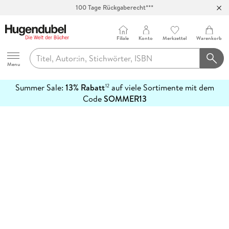
100 Tage Rückgaberecht***
Abholung in über 100 Filialen
Filiale
Konto
Merkzettel
Warenkorb
Hugendubel
Menu
Summer Sale:
13% Rabatt
auf viele Sortimente mit dem
12
mehr
Code
SOMMER13
erfahren