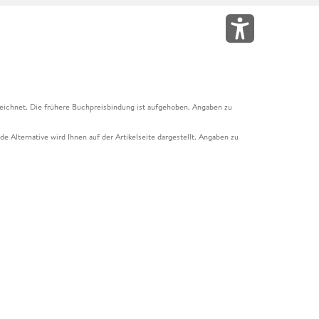
eichnet. Die frühere Buchpreisbindung ist aufgehoben. Angaben zu
e Alternative wird Ihnen auf der Artikelseite dargestellt. Angaben zu
ur Abholung mit Zahlung in der Filiale möglich. Der Gutschein ist nicht
t und das Hugendubel Hörbuch Abo. Der Gutschein ist nicht mit anderen