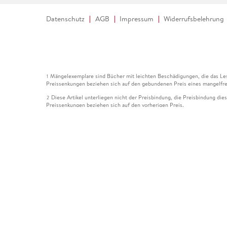
Datenschutz
AGB
Impressum
Widerrufsbelehrung
Mängelexemplare sind Bücher mit leichten Beschädigungen, die das Les
1
Preissenkungen beziehen sich auf den gebundenen Preis eines mangelfre
Diese Artikel unterliegen nicht der Preisbindung, die Preisbindung die
2
Preissenkungen beziehen sich auf den vorherigen Preis.
Durch Öffnen der Leseprobe willigen Sie ein, dass Daten an den Anbie
3
Der gebundene Preis dieses Artikels wird nach Ablauf des auf der Arti
4
Der Preisvergleich bezieht sich auf die unverbindliche Preisempfehlun
5
Der gebundene Preis dieses Artikels wurde vom Verlag gesenkt. Angabe
6
Die Preisbindung dieses Artikels wurde aufgehoben. Angaben zu Preis
7
Der gebundene Preis dieses Artikels wird nach Ablauf des auf der Arti
8
Ihr Gutschein SOMMER13 gilt bis einschließlich 10.08.2026. Sie könne
12
gültig für gesetzlich preisgebundene Artikel (deutschsprachige Bücher 
Gutscheinen und Geschenkkarten kombinierbar. Eine Barauszahlung ist ni