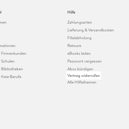
l
Hilfe
hmen
Zahlungsarten
Lieferung & Versandkosten
Filialabholung
mationen
Retoure
ür Firmenkunden
eBooks laden
r Schulen
Passwort vergessen
r Bibliotheken
Abos kündigen
Vertrag widerrufen
r freie Berufe
Alle Hilfethemen