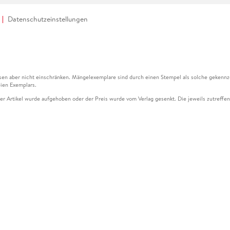
Datenschutzeinstellungen
en aber nicht einschränken. Mängelexemplare sind durch einen Stempel als solche gekennz
ien Exemplars.
ser Artikel wurde aufgehoben oder der Preis wurde vom Verlag gesenkt. Die jeweils zutreffend
ter der Leseprobe übermittelt werden.
kelseite dargestellten Datums vom Verlag angehoben.
g (UVP) des Herstellers.
n zu Preissenkungen beziehen sich auf den vorherigen Preis.
senkungen beziehen sich auf den letzten gebundenen Preis.
kelseite dargestellten Datums vom Verlag angehoben.
n den Gutschein ausschließlich online einlösen unter www.hugendubel.de. Keine Bestellung z
und eBooks) sowie für preisgebundene Kalender, tolino shine (4016621130466), tolino selec
cht möglich. Ein Weiterverkauf und der Handel des Gutscheincodes sind nicht gestattet.