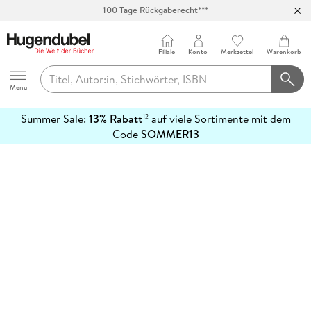
100 Tage Rückgaberecht***
Abholung in über 100 Filialen
Filiale
Konto
Merkzettel
Warenkorb
Hugendubel
Menu
Summer Sale:
13% Rabatt
auf viele Sortimente mit dem
12
mehr
Code
SOMMER13
erfahren