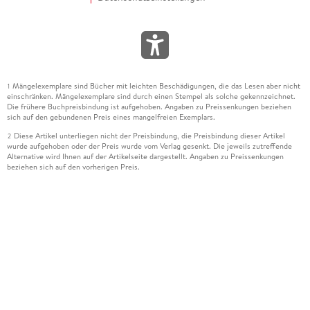
Mängelexemplare sind Bücher mit leichten Beschädigungen, die das Lesen aber nicht
1
einschränken. Mängelexemplare sind durch einen Stempel als solche gekennzeichnet.
Die frühere Buchpreisbindung ist aufgehoben. Angaben zu Preissenkungen beziehen
sich auf den gebundenen Preis eines mangelfreien Exemplars.
Diese Artikel unterliegen nicht der Preisbindung, die Preisbindung dieser Artikel
2
wurde aufgehoben oder der Preis wurde vom Verlag gesenkt. Die jeweils zutreffende
Alternative wird Ihnen auf der Artikelseite dargestellt. Angaben zu Preissenkungen
beziehen sich auf den vorherigen Preis.
Durch Öffnen der Leseprobe willigen Sie ein, dass Daten an den Anbieter der
3
Leseprobe übermittelt werden.
Der gebundene Preis dieses Artikels wird nach Ablauf des auf der Artikelseite
4
dargestellten Datums vom Verlag angehoben.
Der Preisvergleich bezieht sich auf die unverbindliche Preisempfehlung (UVP) des
5
Herstellers.
Der gebundene Preis dieses Artikels wurde vom Verlag gesenkt. Angaben zu
6
Preissenkungen beziehen sich auf den vorherigen Preis.
Die Preisbindung dieses Artikels wurde aufgehoben. Angaben zu Preissenkungen
7