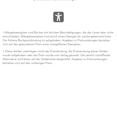
Mängelexemplare sind Bücher mit leichten Beschädigungen, die das Lesen aber nicht
1
einschränken. Mängelexemplare sind durch einen Stempel als solche gekennzeichnet.
Die frühere Buchpreisbindung ist aufgehoben. Angaben zu Preissenkungen beziehen
sich auf den gebundenen Preis eines mangelfreien Exemplars.
Diese Artikel unterliegen nicht der Preisbindung, die Preisbindung dieser Artikel
2
wurde aufgehoben oder der Preis wurde vom Verlag gesenkt. Die jeweils zutreffende
Alternative wird Ihnen auf der Artikelseite dargestellt. Angaben zu Preissenkungen
beziehen sich auf den vorherigen Preis.
Durch Öffnen der Leseprobe willigen Sie ein, dass Daten an den Anbieter der
3
Leseprobe übermittelt werden.
Der gebundene Preis dieses Artikels wird nach Ablauf des auf der Artikelseite
4
dargestellten Datums vom Verlag angehoben.
Der Preisvergleich bezieht sich auf die unverbindliche Preisempfehlung (UVP) des
5
Herstellers.
Der gebundene Preis dieses Artikels wurde vom Verlag gesenkt. Angaben zu
6
Preissenkungen beziehen sich auf den vorherigen Preis.
Die Preisbindung dieses Artikels wurde aufgehoben. Angaben zu Preissenkungen
7