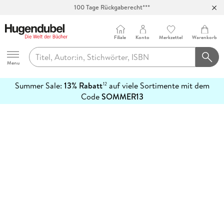
100 Tage Rückgaberecht***
Abholung in über 100 Filialen
Filiale
Konto
Merkzettel
Warenkorb
Hugendubel
Menu
Summer Sale:
13% Rabatt
auf viele Sortimente mit dem
12
mehr
Code
SOMMER13
erfahren