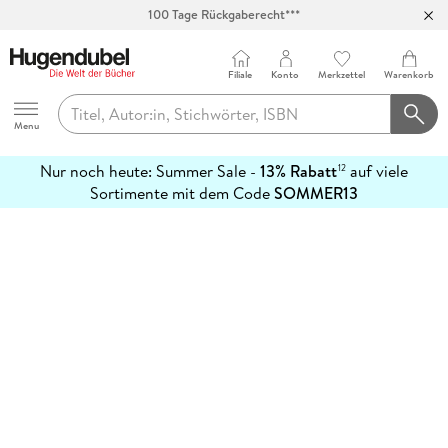
100 Tage Rückgaberecht***
Abholung in über 100 Filialen
Filiale
Konto
Merkzettel
Warenkorb
Hugendubel
Menu
Nur noch heute: Summer Sale -
13% Rabatt
auf viele
12
mehr
Sortimente mit dem Code
SOMMER13
erfahren