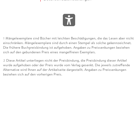
Mängelexemplare sind Bücher mit leichten Beschädigungen, die das Lesen aber nicht
1
einschränken. Mängelexemplare sind durch einen Stempel als solche gekennzeichnet.
Die frühere Buchpreisbindung ist aufgehoben. Angaben zu Preissenkungen beziehen
sich auf den gebundenen Preis eines mangelfreien Exemplars.
Diese Artikel unterliegen nicht der Preisbindung, die Preisbindung dieser Artikel
2
wurde aufgehoben oder der Preis wurde vom Verlag gesenkt. Die jeweils zutreffende
Alternative wird Ihnen auf der Artikelseite dargestellt. Angaben zu Preissenkungen
beziehen sich auf den vorherigen Preis.
Durch Öffnen der Leseprobe willigen Sie ein, dass Daten an den Anbieter der
3
Leseprobe übermittelt werden.
Der gebundene Preis dieses Artikels wird nach Ablauf des auf der Artikelseite
4
dargestellten Datums vom Verlag angehoben.
Der Preisvergleich bezieht sich auf die unverbindliche Preisempfehlung (UVP) des
5
Herstellers.
Der gebundene Preis dieses Artikels wurde vom Verlag gesenkt. Angaben zu
6
Preissenkungen beziehen sich auf den vorherigen Preis.
Die Preisbindung dieses Artikels wurde aufgehoben. Angaben zu Preissenkungen
7