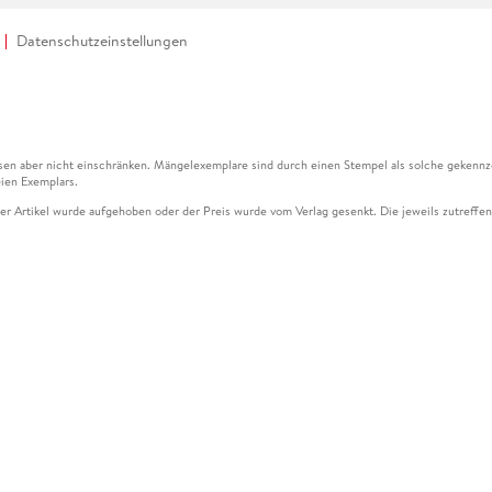
Datenschutzeinstellungen
en aber nicht einschränken. Mängelexemplare sind durch einen Stempel als solche gekennz
ien Exemplars.
ser Artikel wurde aufgehoben oder der Preis wurde vom Verlag gesenkt. Die jeweils zutreffend
ter der Leseprobe übermittelt werden.
kelseite dargestellten Datums vom Verlag angehoben.
g (UVP) des Herstellers.
n zu Preissenkungen beziehen sich auf den vorherigen Preis.
senkungen beziehen sich auf den letzten gebundenen Preis.
kelseite dargestellten Datums vom Verlag angehoben.
n den Gutschein ausschließlich online einlösen unter www.hugendubel.de. Keine Bestellung z
und eBooks) sowie für preisgebundene Kalender, tolino shine (4016621130466), tolino selec
cht möglich. Ein Weiterverkauf und der Handel des Gutscheincodes sind nicht gestattet.