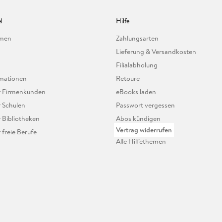
l
Hilfe
hmen
Zahlungsarten
Lieferung & Versandkosten
Filialabholung
mationen
Retoure
ür Firmenkunden
eBooks laden
r Schulen
Passwort vergessen
r Bibliotheken
Abos kündigen
Vertrag widerrufen
r freie Berufe
Alle Hilfethemen