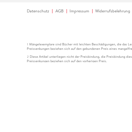
Datenschutz
AGB
Impressum
Widerrufsbelehrung
Mängelexemplare sind Bücher mit leichten Beschädigungen, die das Les
1
Preissenkungen beziehen sich auf den gebundenen Preis eines mangelfre
Diese Artikel unterliegen nicht der Preisbindung, die Preisbindung die
2
Preissenkungen beziehen sich auf den vorherigen Preis.
Durch Öffnen der Leseprobe willigen Sie ein, dass Daten an den Anbie
3
Der gebundene Preis dieses Artikels wird nach Ablauf des auf der Arti
4
Der Preisvergleich bezieht sich auf die unverbindliche Preisempfehlun
5
Der gebundene Preis dieses Artikels wurde vom Verlag gesenkt. Angabe
6
Die Preisbindung dieses Artikels wurde aufgehoben. Angaben zu Preis
7
Der gebundene Preis dieses Artikels wird nach Ablauf des auf der Arti
8
Ihr Gutschein SOMMER13 gilt bis einschließlich 10.08.2026. Sie könne
12
gültig für gesetzlich preisgebundene Artikel (deutschsprachige Bücher 
Gutscheinen und Geschenkkarten kombinierbar. Eine Barauszahlung ist ni